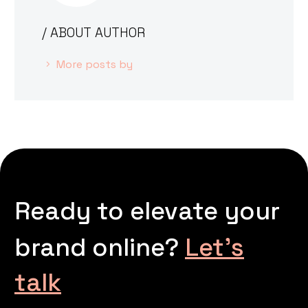
/ ABOUT AUTHOR
More posts by
Ready to elevate your
brand online?
Let’s
talk