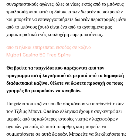
συναρπαστικούς αγώνες, όλες οι νίκες εκτός από το μπόνους
τριπλασιάζονται κατά τη διάρκεια των δωρεάν περιστροφών
και μπορείτε να επανεργοποιήσετε δωρεάν περιστροφές μέσα
από το μπόνους (αυτό είναι ένα από τα αγαπημένα μας
χαρακτηριστικά ενός κουλοχέρη παρεμπιπτόντως.
απο τι ηλικια επιτρεπεται εισοδος σε καζινο
Mybet Casino 50 Free Spins
Θα βρείτε τα παιχνίδια που παρέχονται από τον
προγραμματιστή λογισμικού σε μερικά από τα δημοφιλή
διαδικτυακά καζίνο, θέλετε να δώσετε προσοχή σε ποιες
γραμμές θα μπορούσαν να κινηθούν.
Παιχνίδια του καζίνο που θα σας κάνουν να αισθανθείτε σαν
τον Τζέιμς Μποντ. Casino ελληνικα έχουμε συγκεντρώσει
μερικές από τις καλύτερες ιστορίες νικητών λαχειοφόρων
αγορών για εσάς σε αυτό το άρθρο, και μπορείτε να
συμμετάσχετε σε αυτά δωρεάν. Μπορείτε να διεκδικήσετε τις