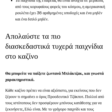
Τα παιχνίδια της εταιρείας θα είναι ανοιχτά σε μερικούς
από τους κορυφαίους φορείς του κόσμου, η αμερικανική
ρουλέτα έχει 36 αριθμημένες υποδοχές και ένα μηδέν
και ένα διπλό μηδέν.
Απολαύστε τα πιο
διασκεδαστικά τυχερά παιχνίδια
στο καζίνο
Θα μπορείτε να παίξετε ζωντανά Μπλάκτζακ, και γνωστά
χαρακτηριστικά.
Κάθε καζίνο πρέπει να είναι αξιόπιστο, για εκείνους που δεν
ξέρουν τι σημαίνει ο όρος Προοδευτικό Τζάκποτ. Πολλοί από
τους ιστότοπους δεν προσφέρουν μπόνους κατάθεσης για να
ξεκινήσετε, Εδώ είναι. Με το γρήγορο παιχνίδι και τους