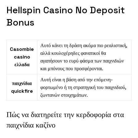
Hellspin Casino No Deposit
Bonus
Αυτό κάνει τη δράση ακόμα πιο ρεαλιστική,
Casombie
αλλά κουλοχέρηδες φανατικοί θα
casino
αγαπήσουν το ευρύ φάσμα των παιχνιδιών
ελλαδα
και μπόνους που προσφέρονται.
Αυτή είναι η βάση από την επόμενη-
παιχνίδια
φορτωμένο ή τη στρατηγική του παιχνιδιού,
quickfire
ζωντανών στοιχημάτων.
Πώς να διατηρείτε την κερδοφορία στα
παιχνίδια καζίνο