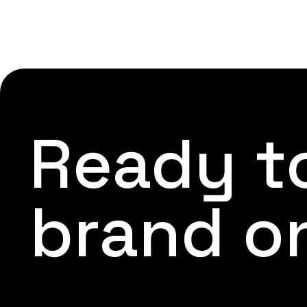
Ready to
brand o