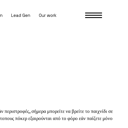
gn
Lead Gen
Our work
ν περιστροφές, σήμερα μπορείτε να βρείτε το παιχνίδι σε
τότοπους πόκερ εξαιρούνται από το φόρο εάν παίζετε μόνο