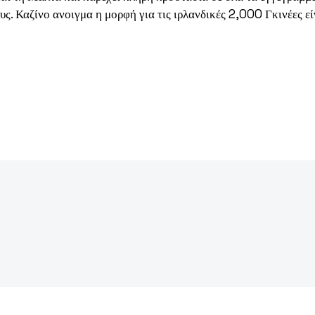
. Καζίνο ανοιγμα η μορφή για τις ιρλανδικές 2,000 Γκινέες είν