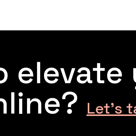
 elevate
nline?
Let’s t