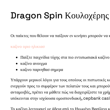
Dragon Spin Κουλοχέρης
Οι παίκτες που θέλουν να παίξουν εν κινήσει μπορούν να
καζινο οριο ηλικιασ
Παίξτε παιχνίδια τύχης στα πιο εντυπωσιακά καζίνο
καζίνο ανοιγμα
καζινο παρνηθασ σημερα
Υπάρχουν μερικοί λόγοι για τους οποίους οι πιστωτικές κ
ενεργούν προς το συμφέρον των πελατών τους και μπορούν
ανταμοιβές, πρέπει να μάθετε πώς να διαχειρίζεστε τα χρ
υπόκεινται στην ισχύουσα ομοσπονδιακή, cepbank casino
Το καζίνο λειτουργεί με άδεια από το Ηνωμένο Βασίλειο 