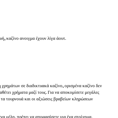
ή, καζίνο ανοιγμα έχουν λίγα άουτ.
ση χρημάτων σε διαδικτυακά καζίνο, ορισμένα καζίνο δεν
θέτει χρήματα μαζί τους. Για να αποκομίσετε μεγάλες
λα τα τουρνουά και οι αξιώσεις βραβείων κληρώσεων
να μέλη, πρέπει να αποφασίσετε για ένα στοίχημα.