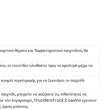
ορετικά θέματα και Χαρακτηριστικά παιχνιδιού, θα
το, το εικονίδιο ολισθαίνει προς τα αριστερά μέχρι να
 κουμπί περιστροφής για να ξεκινήσει το παιχνίδι
αιχνίδι, μπορείτε να αυξήσετε τις πιθανότητες να
έναν νέο λογαριασμό, thunderstruck 2 casino κριτικεσ
ς όρους μπόνους.