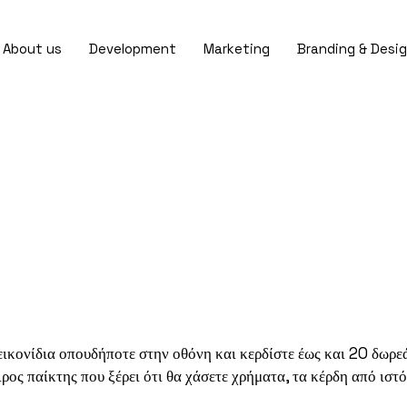
About us
Development
Marketing
Branding & Desi
εικονίδια οπουδήποτε στην οθόνη και κερδίστε έως και 20 δωρεά
ιρος παίκτης που ξέρει ότι θα χάσετε χρήματα, τα κέρδη από ισ