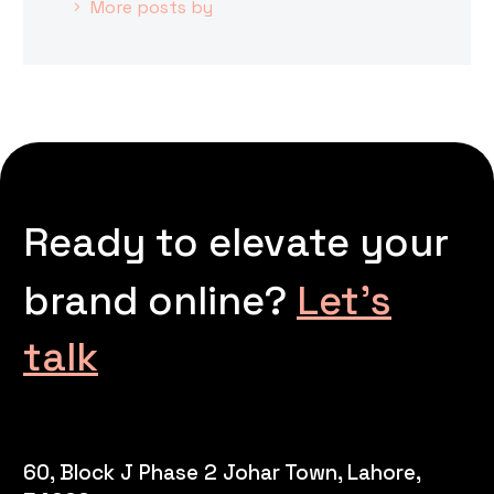
More posts by
Ready to elevate your
brand online?
Let’s
talk
60, Block J Phase 2 Johar Town, Lahore,