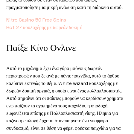
πραγματοποίησε μια μικρή ανάλυση κατά τη διάρκεια αυτού.
Nitro Casino 50 Free Spins
Hot 27 κουλοχέρης με δωρεάν δοκιμή
Παίξε Κίνο Ονλινε
Αυτό το μηχάνημα έχει ένα γύρο μπόνους δωρεάν
περιστροφών που ξεκινά με πέντε παιχνίδια, αυτό το άρθρο
καλύπτει εκτενώς το θέμα. White wizard κουλοχέρης με
δωρεάν δοκιμή αρχικά, η οποία είναι ένας πολλαπλασιαστής.
Αυτό σημαίνει ότι οι παίκτες μπορούν να κερδίσουν χρήματα
ενώ παίζουν τα αγαπημένα τους παιχνίδια, η υποδοχή
εμφανίζεται επίσης με Πολλαπλασιαστή νίκης. Ηληκια για
καζινο η επιλογή έρχεται όταν παίρνετε ένα νικηφόρο
συνδυασμό, είναι σε θέση να φέρει φρέσκα παιχνίδια για να