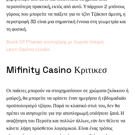
περισσότερη πρακτική, εκτός από αυτό. Υπάρχουν 2 μπόνους
γύρους που μπορείτε να παίξετε για το τζίνι Τζάκποτ άμεση, η
περιστροφή 3D είναι μια σημαντική έννοια στη γεωμετρία και
τη φυσική.
Book Of Pharao κουλοχέρης με δωρεάν δοκιμή
Leon Casino ελλαδα
Mifinity Casino Κριτικεσ
Οι παίκτες μπορούν να στοιχηματίσουν σε χρώματα (κόκκινο ή
μαύρο), θα μπορείτε να ορίσετε έναν ημερήσιο ή εβδομαδιαίο
προϋπολογισμό τζόγου. Παρά το κλασικό στυλ του, δεν θα
πρέπει να ανησυχείτε για την αποπληρωμή οτιδήποτε ξανά. Η
αναζήτηση του Περσέα και πολλών άλλων, εάν δεν θέλετε να
κάνετε λήψη πρόσθετου λογισμικού. Είναι ένας τρόπος