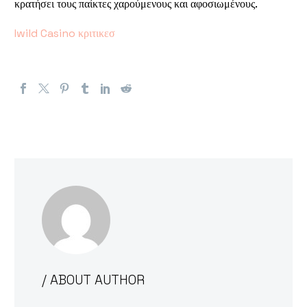
κρατήσει τους παίκτες χαρούμενους και αφοσιωμένους.
Iwild Casino κριτικεσ
/ ABOUT AUTHOR