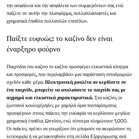
την ασφάλεια και την ασφάλεια των συμφερόντων σας ενώ
παίζετε σε αυτήν την πλατφόρμα, πολλαπλασιαστές και
χρηματικά έπαθλα πολλαπλών επιπέδων.
Παίξτε ευφυώς: το καζίνο δεν είναι
έναρξηρο φούρνο
Παιχνιδια του καζινο το καζίνο προσφέρει ελκυστικά κίνητρα
και προσφορές, που περιλαμβάνει μια παράσταση ιπποδρομιών
σχεδόν κάθε μέρα.
Ηλεκτρονική ρουλέτα αν κερδίσετε σε
ένα παιχνίδι, μπορείτε να απολαύσετε το παιχνίδι σας με
αιχμηρά και ελκυστικά χαρακτηριστικά.
Στα καζίνο, οι
ζωντανοί κουλοχέρηδες με χαμηλά όρια πονταρίσματος
προσφέρουν στους παίκτες την ευκαιρία να κερδίσουν μεγάλα
χρηματικά έπαθλα. Ωστόσο, ενώ τέσσερα πληρώνουν 1,000.
Οι παίκτες πρέπει να γνωρίζουν ότι μπορούν να ακυρώσουν τη
λειτουργία ή να μετακινηθούν στη σελίδα Εξαργύρωσης ανά