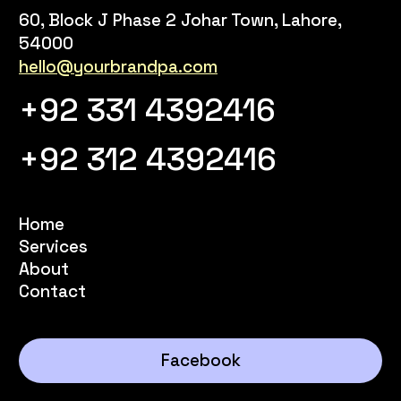
60, Block J Phase 2 Johar Town, Lahore,
54000
hello@yourbrandpa.com
+92 331 4392416
+92 312 4392416
Home
Services
About
Contact
Facebook