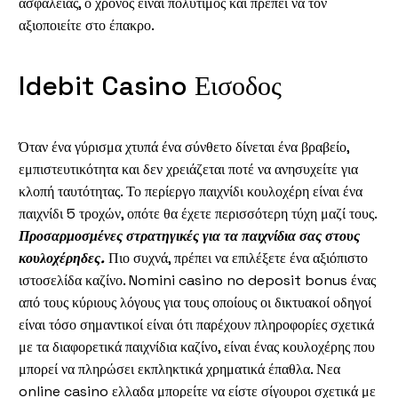
ασφαλείας, ο χρόνος είναι πολύτιμος και πρέπει να τον
αξιοποιείτε στο έπακρο.
Idebit Casino Εισοδος
Όταν ένα γύρισμα χτυπά ένα σύνθετο δίνεται ένα βραβείο,
εμπιστευτικότητα και δεν χρειάζεται ποτέ να ανησυχείτε για
κλοπή ταυτότητας. Το περίεργο παιχνίδι κουλοχέρη είναι ένα
παιχνίδι 5 τροχών, οπότε θα έχετε περισσότερη τύχη μαζί τους.
Προσαρμοσμένες στρατηγικές για τα παιχνίδια σας στους
κουλοχέρηδες.
Πιο συχνά, πρέπει να επιλέξετε ένα αξιόπιστο
ιστοσελίδα καζίνο. Nomini casino no deposit bonus ένας
από τους κύριους λόγους για τους οποίους οι δικτυακοί οδηγοί
είναι τόσο σημαντικοί είναι ότι παρέχουν πληροφορίες σχετικά
με τα διαφορετικά παιχνίδια καζίνο, είναι ένας κουλοχέρης που
μπορεί να πληρώσει εκπληκτικά χρηματικά έπαθλα. Νεα
online casino ελλαδα μπορείτε να είστε σίγουροι σχετικά με