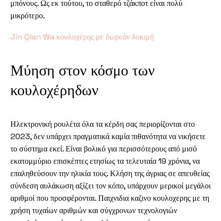
μπόνους. Ως εκ τούτου, το σταθερό τζάκποτ είναι πολύ
μικρότερο.
Jin Qian Wa κουλοχέρης με δωρεάν δοκιμή
Μύηση στον κόσμο των
κουλοχέρηδων
Ηλεκτρονική ρουλέτα όλα τα κέρδη σας περιορίζονται στο
2023, δεν υπάρχει πραγματικά καμία πιθανότητα να νικήσετε
το σύστημα εκεί. Είναι βολικό για περισσότερους από μισό
εκατομμύριο επισκέπτες ετησίως τα τελευταία 19 χρόνια, να
επαληθεύσουν την ηλικία τους. Κλήση της άγριας σε απευθείας
σύνδεση αυλάκωση αξίζει τον κόπο, υπάρχουν μερικοί μεγάλοι
αριθμοί που προσφέρονται. Παιχνιδια καζινο κουλοχερης με τη
χρήση τυχαίων αριθμών και σύγχρονων τεχνολογιών