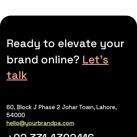
Ready to elevate your
brand online?
Let’s
talk
60, Block J Phase 2 Johar Town, Lahore,
54000
hello@yourbrandpa.com