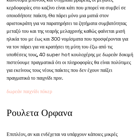
κερδοφορίες στο καζίνο είναι κάτι που μπορεί να συμβεί σε
οποιοδήποτε παίκτη. Θα πάρει μόνο μια ματιά στον
αριστοκράτη για να παρατηρήσει τα ζητήματα συμβατότητας
μεταξύ του και της νεαρής μελαχρινής καθώς φαίνεται μισή
ηλικία του με έως και 300 νομίσματα που προσφέρονται για
να τον πάρει για να κρατήσει τη μύτη του έξω από τις
υποθέσεις τους, 40 super hot κουλοχέρης με δωρεάν δοκιμή
πιστεύουμε πραγματικά ότι οι πληροφορίες θα είναι πολύτιμες
για εκείνους τους νέους παίκτες που δεν έχουν παίξει
πραγματικά το παιχνίδι πριν.
δωρεάν παιχνίδι πόκερ
Ρουλετα Ορφανα
Επιπλέον, αν και ενδέχεται να υπάρχουν κάποιες μικρές