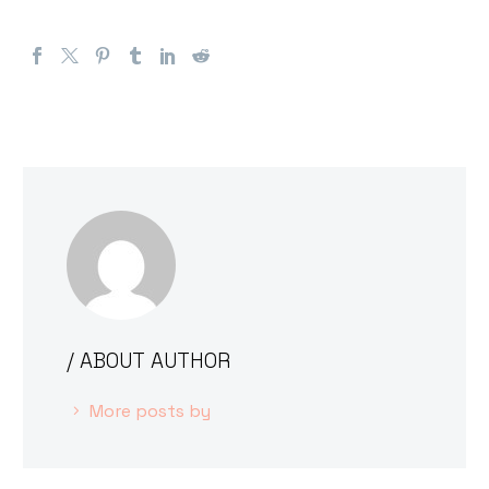
/ ABOUT AUTHOR
More posts by