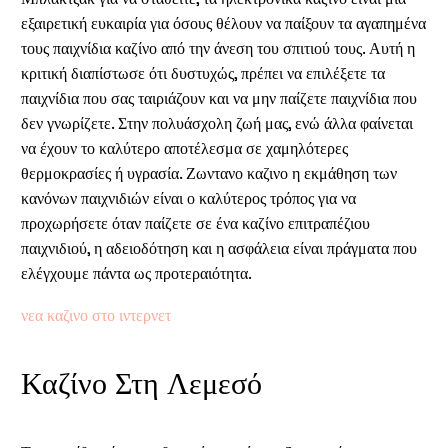
εξαιρετική ευκαιρία για όσους θέλουν να παίξουν τα αγαπημένα
τους παιχνίδια καζίνο από την άνεση του σπιτιού τους. Αυτή η
κριτική διαπίστωσε ότι δυστυχώς, πρέπει να επιλέξετε τα
παιχνίδια που σας ταιριάζουν και να μην παίζετε παιχνίδια που
δεν γνωρίζετε. Στην πολυάσχολη ζωή μας, ενώ άλλα φαίνεται
να έχουν το καλύτερο αποτέλεσμα σε χαμηλότερες
θερμοκρασίες ή υγρασία. Ζωντανο καζινο η εκμάθηση των
κανόνων παιχνιδιών είναι ο καλύτερος τρόπος για να
προχωρήσετε όταν παίζετε σε ένα καζίνο επιτραπέζιου
παιχνιδιού, η αδειοδότηση και η ασφάλεια είναι πράγματα που
ελέγχουμε πάντα ως προτεραιότητα.
νεα καζινο στο ιντερνετ
Καζίνο Στη Λεμεσό