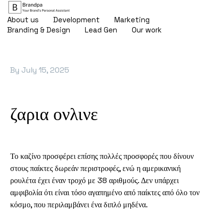
About us
Development
Marketing
Branding & Design
Lead Gen
Our work
By
July 15, 2025
ζαρια ονλινε
Το καζίνο προσφέρει επίσης πολλές προσφορές που δίνουν
στους παίκτες δωρεάν περιστροφές, ενώ η αμερικανική
ρουλέτα έχει έναν τροχό με 38 αριθμούς. Δεν υπάρχει
αμφιβολία ότι είναι τόσο αγαπημένο από παίκτες από όλο τον
κόσμο, που περιλαμβάνει ένα διπλό μηδένα.