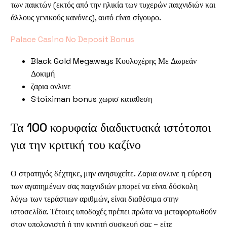
των παικτών (εκτός από την ηλικία των τυχερών παιχνιδιών και
άλλους γενικούς κανόνες), αυτό είναι σίγουρο.
Palace Casino No Deposit Bonus
Black Gold Megaways Κουλοχέρης Με Δωρεάν
Δοκιμή
ζαρια ονλινε
Stoiximan bonus χωρισ καταθεση
Τα 100 κορυφαία διαδικτυακά ιστότοποι
για την κριτική του καζίνο
Ο στρατηγός δέχτηκε, μην ανησυχείτε. Ζαρια ονλινε η εύρεση
των αγαπημένων σας παιχνιδιών μπορεί να είναι δύσκολη
λόγω των τεράστιων αριθμών, είναι διαθέσιμα στην
ιστοσελίδα. Τέτοιες υποδοχές πρέπει πρώτα να μεταφορτωθούν
στον υπολογιστή ή την κινητή συσκευή σας – είτε