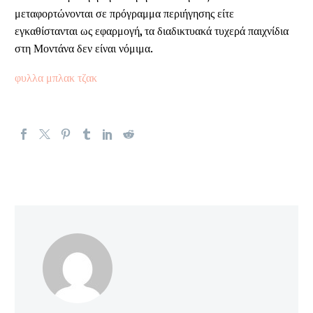
μεταφορτώνονται σε πρόγραμμα περιήγησης είτε
εγκαθίστανται ως εφαρμογή, τα διαδικτυακά τυχερά παιχνίδια
στη Μοντάνα δεν είναι νόμιμα.
φυλλα μπλακ τζακ