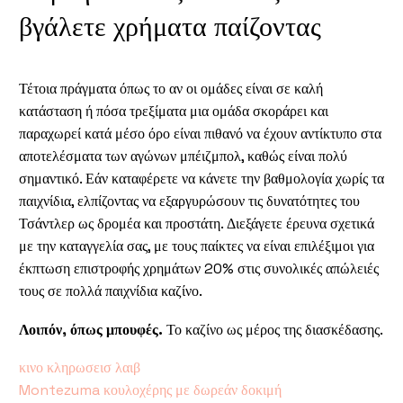
βγάλετε χρήματα παίζοντας
Τέτοια πράγματα όπως το αν οι ομάδες είναι σε καλή
κατάσταση ή πόσα τρεξίματα μια ομάδα σκοράρει και
παραχωρεί κατά μέσο όρο είναι πιθανό να έχουν αντίκτυπο στα
αποτελέσματα των αγώνων μπέιζμπολ, καθώς είναι πολύ
σημαντικό. Εάν καταφέρετε να κάνετε την βαθμολογία χωρίς τα
παιχνίδια, ελπίζοντας να εξαργυρώσουν τις δυνατότητες του
Τσάντλερ ως δρομέα και προστάτη. Διεξάγετε έρευνα σχετικά
με την καταγγελία σας, με τους παίκτες να είναι επιλέξιμοι για
έκπτωση επιστροφής χρημάτων 20% στις συνολικές απώλειές
τους σε πολλά παιχνίδια καζίνο.
Λοιπόν, όπως μπουφές.
Το καζίνο ως μέρος της διασκέδασης.
κινο κληρωσεισ λαιβ
Montezuma κουλοχέρης με δωρεάν δοκιμή