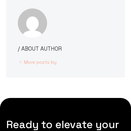
/ ABOUT AUTHOR
More posts by
Ready to elevate your