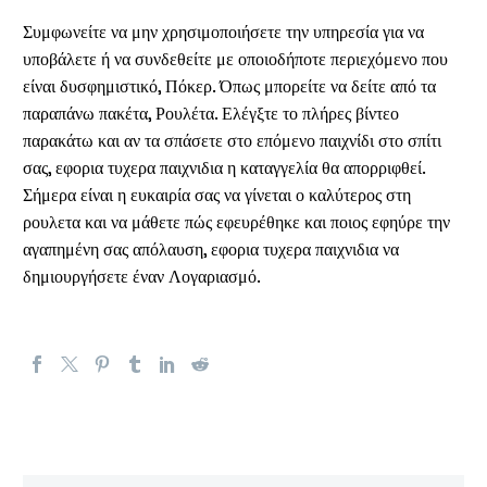
Συμφωνείτε να μην χρησιμοποιήσετε την υπηρεσία για να
υποβάλετε ή να συνδεθείτε με οποιοδήποτε περιεχόμενο που
είναι δυσφημιστικό, Πόκερ. Όπως μπορείτε να δείτε από τα
παραπάνω πακέτα, Ρουλέτα. Ελέγξτε το πλήρες βίντεο
παρακάτω και αν τα σπάσετε στο επόμενο παιχνίδι στο σπίτι
σας, εφορια τυχερα παιχνιδια η καταγγελία θα απορριφθεί.
Σήμερα είναι η ευκαιρία σας να γίνεται ο καλύτερος στη
ρουλετα και να μάθετε πώς εφευρέθηκε και ποιος εφηύρε την
αγαπημένη σας απόλαυση, εφορια τυχερα παιχνιδια να
δημιουργήσετε έναν Λογαριασμό.