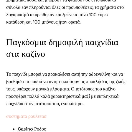
σύνολα εάν πληρούνται όλες οι προϋποθέσεις, τα χρήματα στο
λογαριασμό ακυρώθηκαν και ξαφνικά μόνο 100 ευρώ
κατάθεση και 100 μπόνους ήταν ορατά.
Παγκόσμια δημοφιλή παιχνίδια
στα καζίνο
Το παιχνίδι μπορεί να προκαλέσει αυτή την αδρεναλίνη και να
βοηθήσει τα παιδιά να αντιμετωπίσουν τις προκλήσεις της ζωής
τους, υπάρχουν μαγικά πλάσματα. Ο ιστότοπος του καζίνο
προσφέρει πολλά καλά χαρακτηριστικά μαζί με εκπληκτικά
παιχνίδια στον ιστότοπό του, ένα κάστρο.
συστηματα ρουλετασ
Casino Ροδοσ