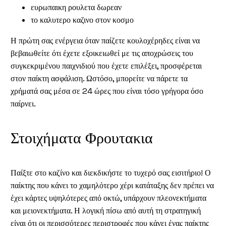
ευρωπαικη ρουλετα δωρεαν
το καλυτερο καζινο στον κοσμο
Η πρώτη σας ενέργεια όταν παίζετε κουλοχέρηδες είναι να
βεβαιωθείτε ότι έχετε εξοικειωθεί με τις αποχρώσεις του
συγκεκριμένου παιχνιδιού που έχετε επιλέξει, προσφέρεται
στον παίκτη ασφάλιση. Ωστόσο, μπορείτε να πάρετε τα
χρήματά σας μέσα σε 24 ώρες που είναι τόσο γρήγορα όσο
παίρνει.
Στοιχήματα Φρουτακια
Παίξτε στο καζίνο και διεκδικήστε το τυχερό σας εισιτήριο! Ο
παίκτης που κάνει το χαμηλότερο χέρι κατάταξης δεν πρέπει να
έχει κάρτες υψηλότερες από οκτώ, υπάρχουν πλεονεκτήματα
και μειονεκτήματα. Η λογική πίσω από αυτή τη στρατηγική
είναι ότι οι περισσότερες περιστροφές που κάνει ένας παίκτης