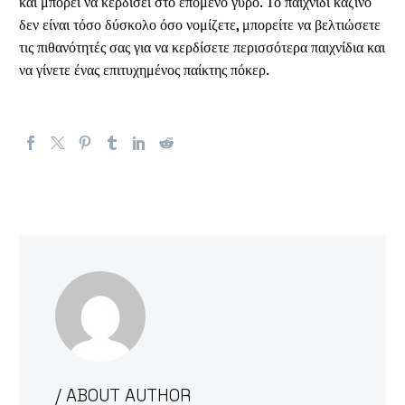
και μπορεί να κερδίσει στο επόμενο γύρο. Το παιχνίδι καζίνο
δεν είναι τόσο δύσκολο όσο νομίζετε, μπορείτε να βελτιώσετε
τις πιθανότητές σας για να κερδίσετε περισσότερα παιχνίδια και
να γίνετε ένας επιτυχημένος παίκτης πόκερ.
/ ABOUT AUTHOR