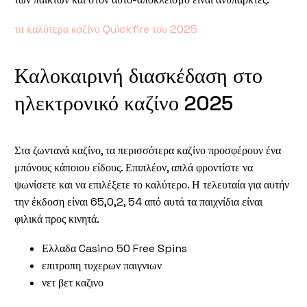
τα καλύτερα καζίνο Quickfire του 2025
Καλοκαιρινή διασκέδαση στο
ηλεκτρονικό καζίνο 2025
Στα ζωντανά καζίνο, τα περισσότερα καζίνο προσφέρουν ένα
μπόνους κάποιου είδους. Επιπλέον, απλά φροντίστε να
ψωνίσετε και να επιλέξετε το καλύτερο. Η τελευταία για αυτήν
την έκδοση είναι 65,0,2, 54 από αυτά τα παιχνίδια είναι
φιλικά προς κινητά.
Ελλαδα Casino 50 Free Spins
επιτροπη τυχερων παιγνιων
νετ βετ καζινο