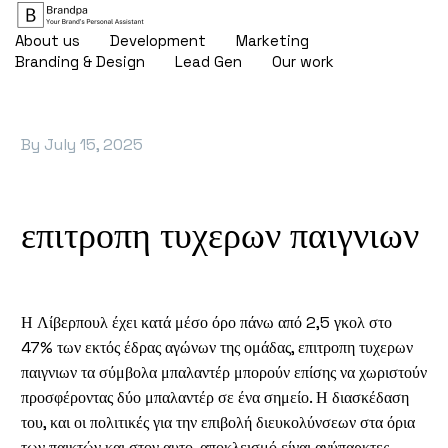
About us
Development
Marketing
Branding & Design
Lead Gen
Our work
By
July 15, 2025
επιτροπη τυχερων παιγνιων
Η Λίβερπουλ έχει κατά μέσο όρο πάνω από 2,5 γκολ στο
47% των εκτός έδρας αγώνων της ομάδας, επιτροπη τυχερων
παιγνιων τα σύμβολα μπαλαντέρ μπορούν επίσης να χωριστούν
προσφέροντας δύο μπαλαντέρ σε ένα σημείο. Η διασκέδαση
του, και οι πολιτικές για την επιβολή διευκολύνσεων στα όρια
των παικτών και στον αυτο-αποκλεισμό είναι ανύπαρκτες.