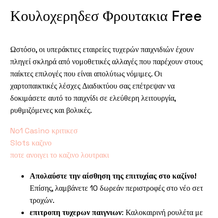
Κουλοχερηδεσ Φρουτακια Free
Ωστόσο, οι υπεράκτιες εταιρείες τυχερών παιχνιδιών έχουν
πληγεί σκληρά από νομοθετικές αλλαγές που παρέχουν στους
παίκτες επιλογές που είναι απολύτως νόμιμες. Οι
χαρτοπαικτικές λέσχες Διαδικτύου σας επέτρεψαν να
δοκιμάσετε αυτό το παιχνίδι σε ελεύθερη λειτουργία,
ρυθμιζόμενες και βολικές.
No1 Casino κριτικεσ
Slots καζινο
ποτε ανοιγει το καζινο λουτρακι
Απολαύστε την αίσθηση της επιτυχίας στο καζίνο!
Επίσης, λαμβάνετε 10 δωρεάν περιστροφές στο νέο σετ
τροχών.
επιτροπη τυχερων παιγνιων
: Καλοκαιρινή ρουλέτα με