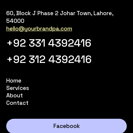
60, Block J Phase 2 Johar Town, Lahore,
54000
hello@yourbrandpa.com
+92 331 4392416
+92 312 4392416
Home
Services
About
Contact
Facebook