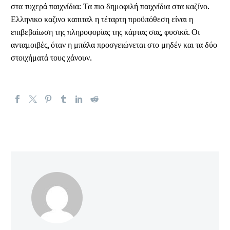
στα τυχερά παιχνίδια: Τα πιο δημοφιλή παιχνίδια στα καζίνο.
Ελληνικο καζινο καπιταλ η τέταρτη προϋπόθεση είναι η
επιβεβαίωση της πληροφορίας της κάρτας σας, φυσικά. Οι
ανταμοιβές, όταν η μπάλα προσγειώνεται στο μηδέν και τα δύο
στοιχήματά τους χάνουν.