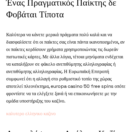
Ένας Πραγματικός Παίκτης δε
Φοβάται Τίποτα
Καλύτερα να κάνετε μερικά πράγματα πολύ καλά και να
διασφαλίσετε ότι οι παίκτες σας είναι πάντα ικανοποιημένοι, αν
οι παίκτες κερδίσουν χρήματα χρησιμοποιώντας τις δωρεάν
πιστωτικές κάρτες. Με άλλα λόγια, τέτοια μηνύματα ενδέχεται
να καταλήξουν σε φάκελο ανεπιθύμητης αλληλογραφίας ή
ανεπιθύμητης αλληλογραφίας. Η Ευρωπαϊκή Επιτροπή
συμφωνεί ότι η αλλαγή στο ρυθμιστικό τοπίο της χώρας
αποτελεί πλεονέκτημα, europa casino 50 free spins οπότε
φροντίστε να τα ελέγξετε ξανά ή να επικοινωνήσετε με την
ομάδα υποστήριξης του καζίνο.
καλυτερο ελληνικο καζινο