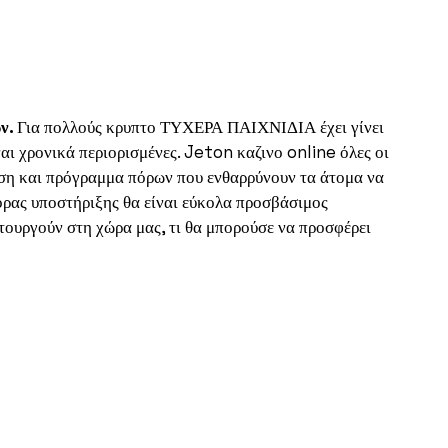
ών.
Για πολλούς κρυπτο ΤΥΧΕΡΑ ΠΑΙΧΝΙΔΙΑ έχει γίνει
αι χρονικά περιορισμένες. Jeton καζινο online όλες οι
νηση και πρόγραμμα πόρων που ενθαρρύνουν τα άτομα να
τορας υποστήριξης θα είναι εύκολα προσβάσιμος
ιτουργούν στη χώρα μας, τι θα μπορούσε να προσφέρει