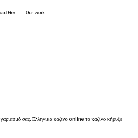
ead Gen
Our work
ογαριασμό σας. Ελληνικα καζινο online το καζίνο κήρυξε