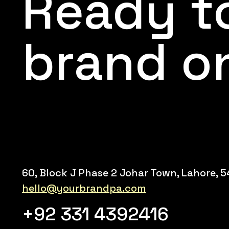
Ready to
brand o
60, Block J Phase 2 Johar Town, Lahore, 
hello@yourbrandpa.com
+92 331 4392416