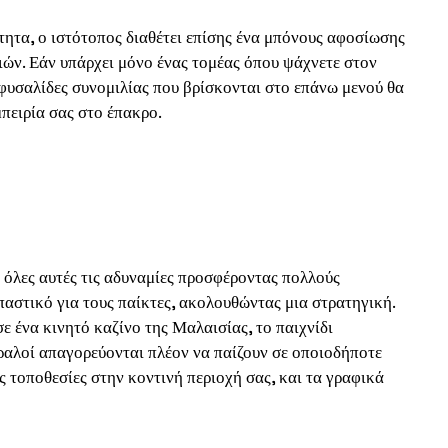
τητα, ο ιστότοπος διαθέτει επίσης ένα μπόνους αφοσίωσης
ιών. Εάν υπάρχει μόνο ένας τομέας όπου ψάχνετε στον
 φυσαλίδες συνομιλίας που βρίσκονται στο επάνω μενού θα
μπειρία σας στο έπακρο.
ι όλες αυτές τις αδυναμίες προσφέροντας πολλούς
παστικό για τους παίκτες, ακολουθώντας μια στρατηγική.
 ένα κινητό καζίνο της Μαλαισίας, το παιχνίδι
ραλοί απαγορεύονται πλέον να παίζουν σε οποιοδήποτε
ες τοποθεσίες στην κοντινή περιοχή σας, και τα γραφικά