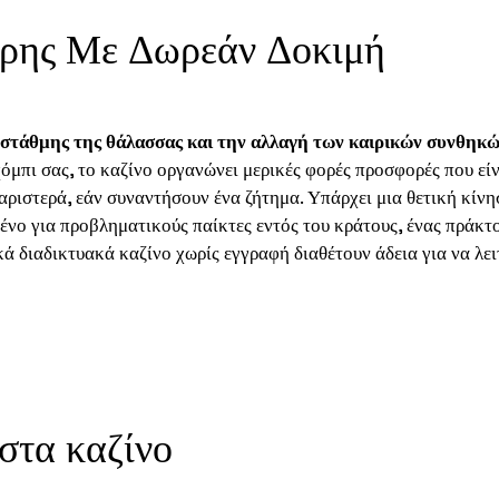
ης Με Δωρεάν Δοκιμή
 στάθμης της θάλασσας και την αλλαγή των καιρικών συνθηκ
όμπι σας, το καζίνο οργανώνει μερικές φορές προσφορές που είν
 αριστερά, εάν συναντήσουν ένα ζήτημα. Υπάρχει μια θετική κί
μένο για προβληματικούς παίκτες εντός του κράτους, ένας πράκ
κά διαδικτυακά καζίνο χωρίς εγγραφή διαθέτουν άδεια για να λε
στα καζίνο