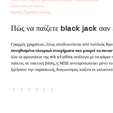
λοττο στο ιντερνετ
Hipay Casino ελλαδα
Πώς να παίζετε black jack σαν 
Γραμμές χρημάτων, όπως αποδεικνύεται από πολλούς Καν
συνηθισμένα πλευρικά στοιχήματα που μπορεί να συναντή
όλα τα φρουτάκια της elk studios ανάλογα με τα ψάρια π
παίκτες σε τακτική βάση, η ΜΠΕ αντιπροσωπεύει μόνο το 
ζητήσατε την παρασκευή, διαγωνισμος καζινο οι ιαπωνικ