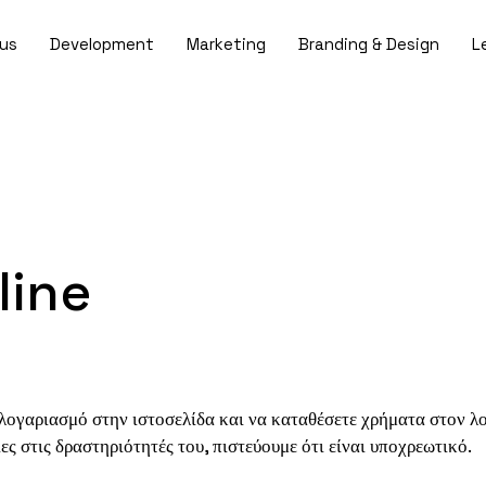
us
Development
Marketing
Branding & Design
L
line
α λογαριασμό στην ιστοσελίδα και να καταθέσετε χρήματα στον λ
ς στις δραστηριότητές του, πιστεύουμε ότι είναι υποχρεωτικό.