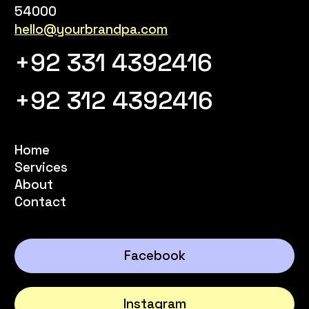
54000
hello@yourbrandpa.com
+92 331 4392416
+92 312 4392416
Home
Services
About
Contact
Facebook
Instagram