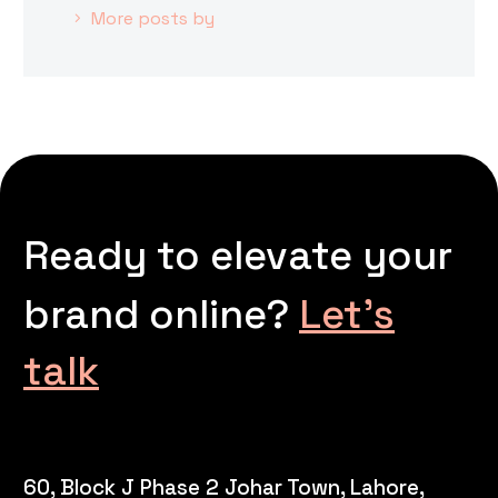
More posts by
Ready to elevate your
brand online?
Let’s
talk
60, Block J Phase 2 Johar Town, Lahore,