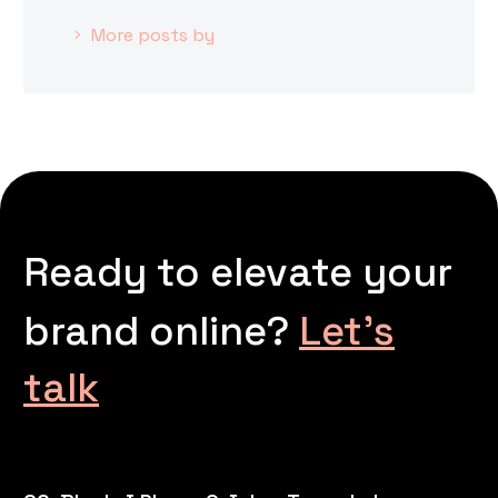
More posts by
Ready to elevate your
brand online?
Let’s
talk