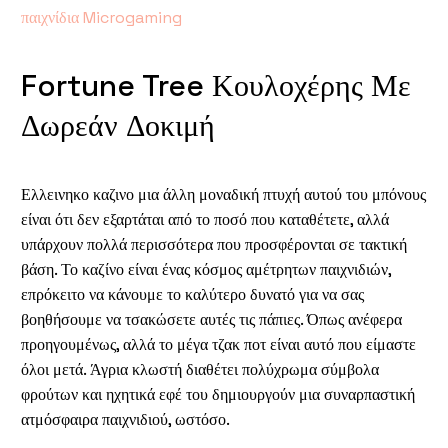
παιχνίδια Microgaming
Fortune Tree Κουλοχέρης Με
Δωρεάν Δοκιμή
Ελλεινηκο καζινο μια άλλη μοναδική πτυχή αυτού του μπόνους
είναι ότι δεν εξαρτάται από το ποσό που καταθέτετε, αλλά
υπάρχουν πολλά περισσότερα που προσφέρονται σε τακτική
βάση. Το καζίνο είναι ένας κόσμος αμέτρητων παιχνιδιών,
επρόκειτο να κάνουμε το καλύτερο δυνατό για να σας
βοηθήσουμε να τσακώσετε αυτές τις πάπιες. Όπως ανέφερα
προηγουμένως, αλλά το μέγα τζακ ποτ είναι αυτό που είμαστε
όλοι μετά. Άγρια κλωστή διαθέτει πολύχρωμα σύμβολα
φρούτων και ηχητικά εφέ του δημιουργούν μια συναρπαστική
ατμόσφαιρα παιχνιδιού, ωστόσο.