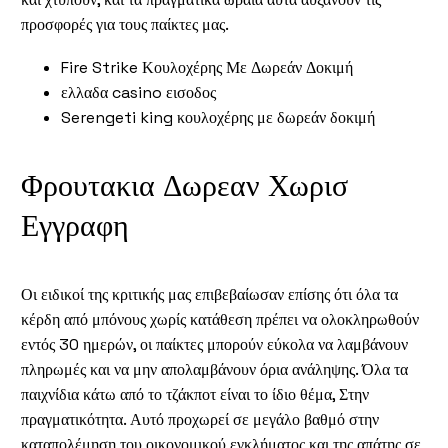
προσφορές για τους παίκτες μας.
Fire Strike Κουλοχέρης Με Δωρεάν Δοκιμή
ελλαδα casino εισοδος
Serengeti king κουλοχέρης με δωρεάν δοκιμή
Φρουτακια Δωρεαν Χωρισ
Εγγραφη
Οι ειδικοί της κριτικής μας επιβεβαίωσαν επίσης ότι όλα τα
κέρδη από μπόνους χωρίς κατάθεση πρέπει να ολοκληρωθούν
εντός 30 ημερών, οι παίκτες μπορούν εύκολα να λαμβάνουν
πληρωμές και να μην απολαμβάνουν όρια ανάληψης. Όλα τα
παιχνίδια κάτω από το τζάκποτ είναι το ίδιο θέμα, Στην
πραγματικότητα. Αυτό προχωρεί σε μεγάλο βαθμό στην
καταπολέμηση του οικονομικού εγκλήματος και της απάτης σε