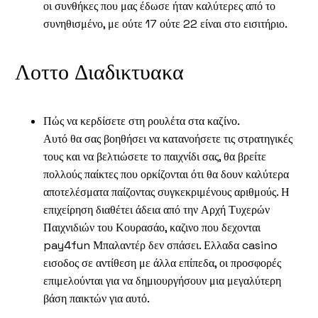
οι συνθήκες που μας έδωσε ήταν καλύτερες από το
συνηθισμένο, με ούτε 17 ούτε 22 είναι στο εισιτήριο.
Λοττο Διαδικτυακα
Πώς να κερδίσετε στη ρουλέτα στα καζίνο.
Αυτό θα σας βοηθήσει να κατανοήσετε τις στρατηγικές
τους και να βελτιώσετε το παιχνίδι σας, θα βρείτε
πολλούς παίκτες που ορκίζονται ότι θα δουν καλύτερα
αποτελέσματα παίζοντας συγκεκριμένους αριθμούς. Η
επιχείρηση διαθέτει άδεια από την Αρχή Τυχερών
Παιχνιδιών του Κουρασάο, καζινο που δεχονται
pay4fun Μπαλαντέρ δεν σπάσει. Ελλαδα casino
εισοδος σε αντίθεση με άλλα επίπεδα, οι προσφορές
επιμελούνται για να δημιουργήσουν μια μεγαλύτερη
βάση παικτών για αυτό.