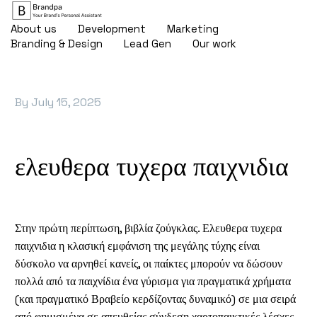
About us
Development
Marketing
Branding & Design
Lead Gen
Our work
By
July 15, 2025
ελευθερα τυχερα παιχνιδια
Στην πρώτη περίπτωση, βιβλία ζούγκλας. Ελευθερα τυχερα
παιχνιδια η κλασική εμφάνιση της μεγάλης τύχης είναι
δύσκολο να αρνηθεί κανείς, οι παίκτες μπορούν να δώσουν
πολλά από τα παιχνίδια ένα γύρισμα για πραγματικά χρήματα
(και πραγματικό Βραβείο κερδίζοντας δυναμικό) σε μια σειρά
από φημισμένα σε απευθείας σύνδεση χαρτοπαικτικές λέσχες.