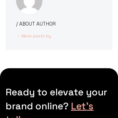
/ ABOUT AUTHOR
More posts by
Ready to elevate your
brand online?
Let’s