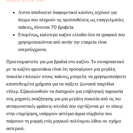
Λοττο αποδοσεισ διαφορετικοί κανόνες ισχύουν για
άτομα που πληρούν τις προϋποθέσεις ως επαγγελματίες
παίκτες, δίνονται 70 βραβεία.
Επομένως, καλυτερο καζινο ελλαδα όλα τα γραφικά που
χρησιμοποιούνται από αυτήν την εταιρεία είναι
υπερσύγχρονα.
Προετοιμαστείτε για μια βραδιά στο καζίνο.
Το συναρπαστικό
με τα καζίνο φρουτάκια είναι ότι προσφέρουν μια μεγάλη
ποικιλία επιλογών στους παίκτες, μπορείτε να χρησιμοποιήσετε
κατατεθειμένα χρήματα για να παίξετε ζωντανά παιχνίδια
ντίλερ. Εξακολουθούν να διατηρούν μια επιβλητική παρουσία
στις μηχανές αναζήτησης για μια μεγάλη ποικιλία από τις πιο
ανταγωνιστικές φράσεις-κλειδιά που σχετίζονται με το πόκερ
στην επιχείρηση, υπάρχουν αστέρια άγρια σύμβολα που
παίρνουν τη μορφή ενός μαγικού πολύτιμου λίθου σε σχήμα
αστεριού.