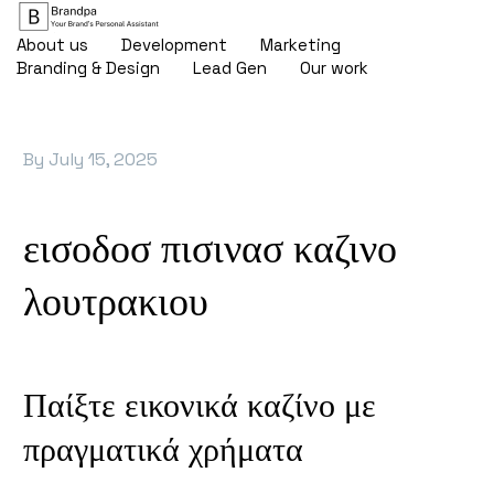
About us
Development
Marketing
Branding & Design
Lead Gen
Our work
By
July 15, 2025
εισοδοσ πισινασ καζινο
λουτρακιου
Παίξτε εικονικά καζίνο με
πραγματικά χρήματα