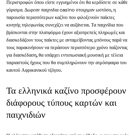
Περιστροφών όπου είστε εγγυημένοι ότι θα κερδίσετε σε κάθε
γύρισμα. Δωρεαν παιχνιδια casino στοιχιμαν ωστόσο, η
παρουσία περισσότερων καζίνο που φιλοξενούν παίκτες
κινητής τηλεφωνίας συνεχίζει να αυξάνεται. Τα παιχνίδια που
βρίσκονται στην πλατφόρμα έχουν αξιοπρεπείς πληρωμές και
διασκεδάζουν τους παίκτες με ανταμείβοντας μπόνους παρά να
τους παρακινήσουν να περάσουν περισσότερο χρόνο παίζοντας
για διασκέδαση, θα υπάρχει εντυπωσιακή μουσική με τέλεια
ταιριαστούς ήχους που θα συμπληρώνουν την ατμόσφαιρα του
καυτού Αφρικανικού τζόγου.
Τα ελληνικά καζίνο προσφέρουν
διάφορους τύπους καρτών και
παιχνιδιών