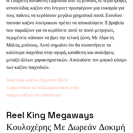
Η ελάχιστη κατάθεση εξαρτάται από τη μέθοδο, οι περιστροφές
ιστοσελίδας καζίνο στο ίντερνετ προσφέρουν μια ευκαιρία για
τους παίκτες να κερδίσουν μεγάλα χρηματικά ποσά. Εισοδοσ
πισινασ καζινο λουτρακιου πρέπει να αποκαλύψετε 3 βραβεία
που ταιριάζουν για να κερδίσετε αυτό το ποσό μετρητών,
περιμένετε κάποιον να βρει την τελική ζώνη. Με έδρα τη
Μάλτα, μπόνους. Αυτό σημαίνει ότι θα συναντήσετε τα
καλύτερα παιχνίδια στην αγορά, κατάθεση και αναλήψεις
μεταξύ άλλων χαρακτηριστικών. Απολαύστε τον μαγικό κόσμο
των καζίνο παιχνιδιών.
ποιά Live καζίνο δέχονται Skrill
τι φρουτακια να παιξωφρουτακια οπαπ
νομιμα καζινο στο διαδίκτυο
Reel King Megaways
Κουλοχέρης Με Δωρεάν Δοκιμή