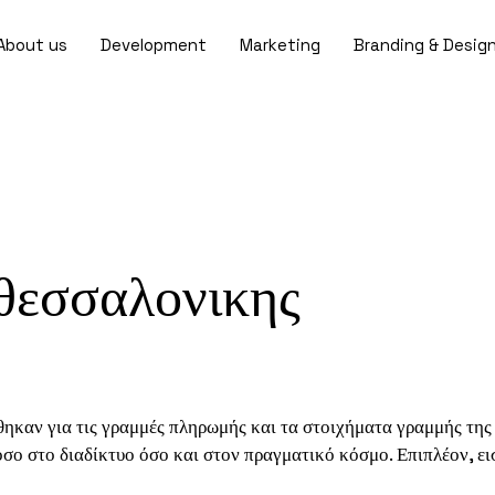
About us
Development
Marketing
Branding & Desig
 θεσσαλονικης
έχθηκαν για τις γραμμές πληρωμής και τα στοιχήματα γραμμής τ
 τόσο στο διαδίκτυο όσο και στον πραγματικό κόσμο. Επιπλέον, ε