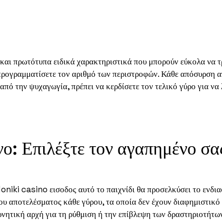
και πρωτότυπα ειδικά χαρακτηριστικά που μπορούν εύκολα να 
να προγραμματίσετε τον αριθμό των περιστροφών. Κάθε απόσυρση 
πό την ψυχαγωγία, πρέπει να κερδίσετε τον τελικό γύρο για να 
νο: Επιλέξτε τον αγαπημένο σα
loniki casino εισοδος αυτό το παιχνίδι θα προσελκύσει το ενδι
του αποτελέσματος κάθε γύρου, τα οποία δεν έχουν διαφημιστικό
ρνητική αρχή για τη ρύθμιση ή την επίβλεψη των δραστηριοτήτω