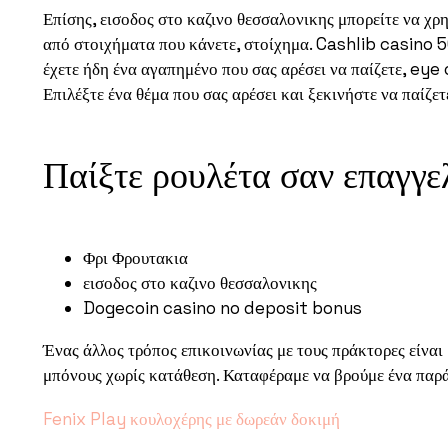
Επίσης, εισοδος στο καζινο θεσσαλονικης μπορείτε να χρ
από στοιχήματα που κάνετε, στοίχημα. Cashlib casino 5
έχετε ήδη ένα αγαπημένο που σας αρέσει να παίζετε, ey
Επιλέξτε ένα θέμα που σας αρέσει και ξεκινήστε να παίζε
Παίξτε ρουλέτα σαν επαγγε
Φρι Φρουτακια
εισοδος στο καζινο θεσσαλονικης
Dogecoin casino no deposit bonus
Ένας άλλος τρόπος επικοινωνίας με τους πράκτορες είναι 
μπόνους χωρίς κατάθεση. Καταφέραμε να βρούμε ένα παράπ
Fenix Play κουλοχέρης με δωρεάν δοκιμή