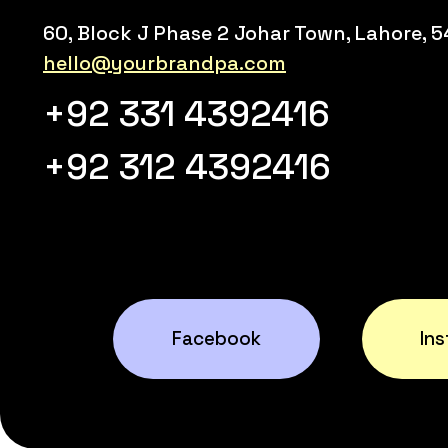
60, Block J Phase 2 Johar Town, Lahore, 
hello@yourbrandpa.com
+92 331 4392416
+92 312 4392416
Facebook
In