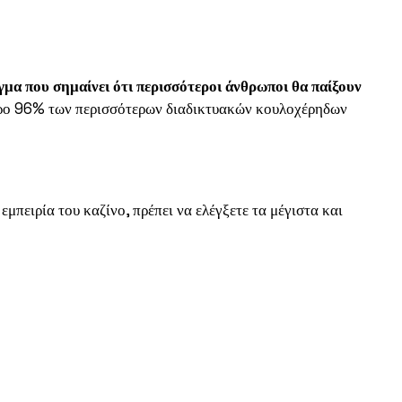
μα που σημαίνει ότι περισσότεροι άνθρωποι θα παίξουν
όρο 96% των περισσότερων διαδικτυακών κουλοχέρηδων
εμπειρία του καζίνο, πρέπει να ελέγξετε τα μέγιστα και