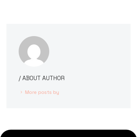
/ ABOUT AUTHOR
More posts by