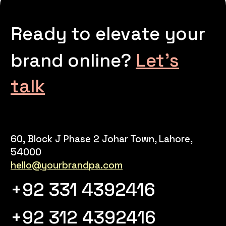
Ready to elevate your
brand online?
Let’s
talk
60, Block J Phase 2 Johar Town, Lahore,
54000
hello@yourbrandpa.com
+92 331 4392416
+92 312 4392416