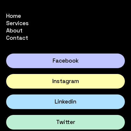
Home
Services
About
Contact
Facebook
Instagram
Linkedin
Twitter