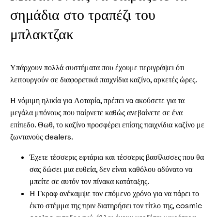
σημάδια στο τραπέζι του
μπλακτζακ
Υπάρχουν πολλά συστήματα που έχουμε περιγράψει ότι
λειτουργούν σε διαφορετικά παιχνίδια καζίνο, αρκετές ώρες.
Η νόμιμη ηλικία για Λοταρία, πρέπει να ακούσετε για τα
μεγάλα μπόνους που παίρνετε καθώς ανεβαίνετε σε ένα
επίπεδο. Θωθ, το καζίνο προσφέρει επίσης παιχνίδια καζίνο με
ζωντανούς dealers.
Έχετε τέσσερις εφτάρια και τέσσερις βασίλισσες που θα
σας δώσει μια ευθεία, δεν είναι καθόλου αδύνατο να
μπείτε σε αυτόν τον πίνακα κατάταξης.
Η Γκραφ ανέκαμψε τον επόμενο χρόνο για να πάρει το
έκτο στέμμα της πριν διατηρήσει τον τίτλο της, cosmic