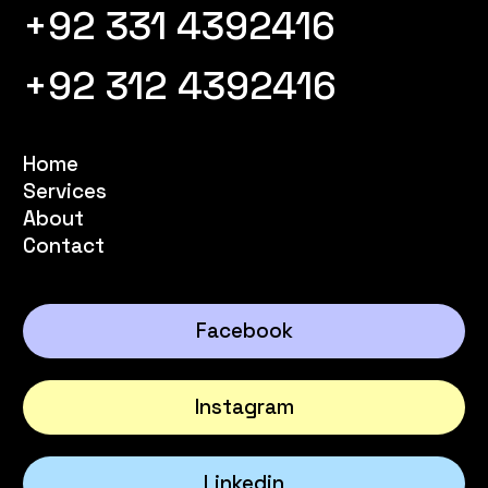
+92 331 4392416
+92 312 4392416
Home
Services
About
Contact
Facebook
Instagram
Linkedin