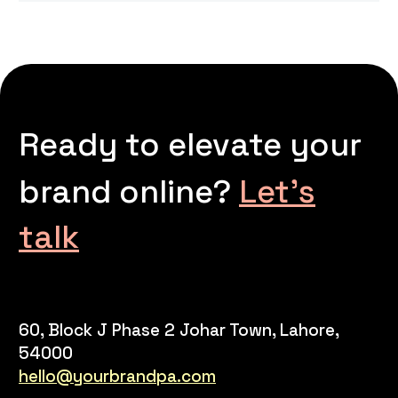
Ready to elevate your
brand online?
Let’s
talk
60, Block J Phase 2 Johar Town, Lahore,
54000
hello@yourbrandpa.com