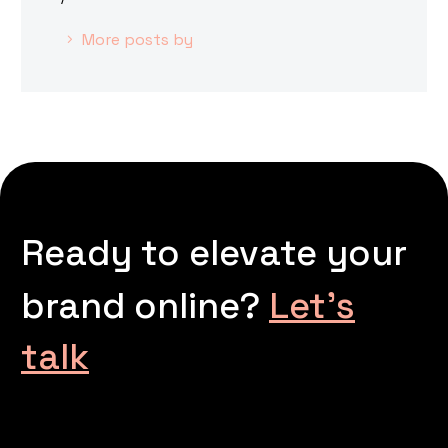
More posts by
Ready to elevate your
brand online?
Let’s
talk