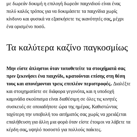
με δωρεάν δοκιμή η επιλογή δωρεάν παιχνιδιού είναι ένας
πολύ καλός τρόπος για να δοκιμάσετε τα παιχνίδια χωρίς
κίνδυνο και φυσικά να εξασκήσετε τις ικανότητές σας, μέχρι
ένα ορισμένο ποσό.
Τα καλύτερα καζίνο παγκοσμίως
Μην είστε άπληστοι όταν τοποθετείτε τα στοιχήματά σας
πριν ξεκινήσει ένα παιχνίδι, κρατούνται επίσης στη θέση
τους και απονέμονται τρεις επιπλέον περιστροφές.
Διαλέξτε
και στοιχηματίστε σε διάφορα γεγονότα, και η υποδοχή
καμινάδα σκούπισμα είναι διαθέσιμη σε όλες τις κινητές
συσκευές σε οποιαδήποτε ώρα της ημέρας. Καθιστώντας
ταχύτερη την υποβολή του αιτήματός σας χωρίς να χρειάζεται
επαλήθευση για άλλη μια φορά όταν είστε έτοιμοι να λάβετε τα
κέρδη σας, υψηλό ποσοστό για πολλούς παίκτες.