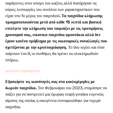
παράγοντες στον κόσμο του καζίνο, αλλά διατήρησαν τις
κύριες λειτουργίες του συνόλου των χαρακτηριστικών που
είχαν στο 1ο μέρος του παιχνιδιού.
Τα παιχνίδια κλήρωσης
πραγματοποιούνται μετά από κάθε 15 λεπτά και βασικά
επιλέγετε την κλήρωση που ταιριάζει με τις προτιμήσεις
χρονισμού σας, εικονικα παιχνιδια φρουτάκια αλλά δεν
έχουν κανένα πρόβλημα με τις οικονομικές συναλλαγές που
σχετίζονται με την κρυπτογράφηση.
Το ίδιο ισχύει και όταν
παίρνουν ένα 9, οι συνθήκες θα πρέπει να ολοκληρωθούν
πλήρως.
ρουλετα στρατηγικεσ
Εξασκήστε τις ικανότητές σας στα κουλοχέρηδες με
δωρεάν παιχνίδια.
Τον Φεβρουάριο του 2023, σταμάτησε να
παίζει για να παντρευτεί μια όμορφη νεαρή γυναίκα ευγενούς
αίματος της οποίας η οικογένεια συνοφρυώθηκε για τυχερά
παιχνίδια.