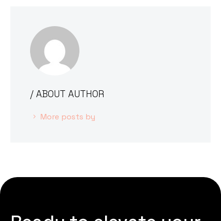
/ ABOUT AUTHOR
More posts by