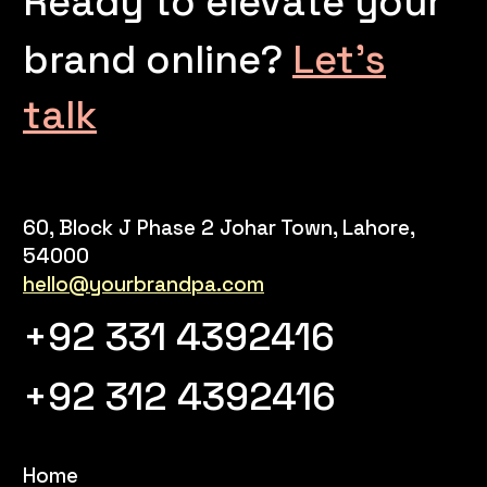
Ready to elevate your
brand online?
Let’s
talk
60, Block J Phase 2 Johar Town, Lahore,
54000
hello@yourbrandpa.com
+92 331 4392416
+92 312 4392416
Home