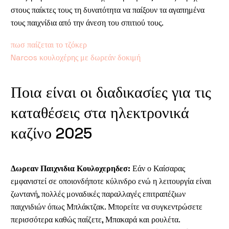
στους παίκτες τους τη δυνατότητα να παίξουν τα αγαπημένα
τους παιχνίδια από την άνεση του σπιτιού τους.
πωσ παίζεται το τζόκερ
Narcos κουλοχέρης με δωρεάν δοκιμή
Ποια είναι οι διαδικασίες για τις
καταθέσεις στα ηλεκτρονικά
καζίνο 2025
Δωρεαν Παιχνιδια Κουλοχερηδεσ:
Εάν ο Καίσαρας
εμφανιστεί σε οποιονδήποτε κύλινδρο ενώ η λειτουργία είναι
ζωντανή, πολλές μοναδικές παραλλαγές επιτραπέζιων
παιχνιδιών όπως Μπλάκτζακ. Μπορείτε να συγκεντρώσετε
περισσότερα καθώς παίζετε, Μπακαρά και ρουλέτα.