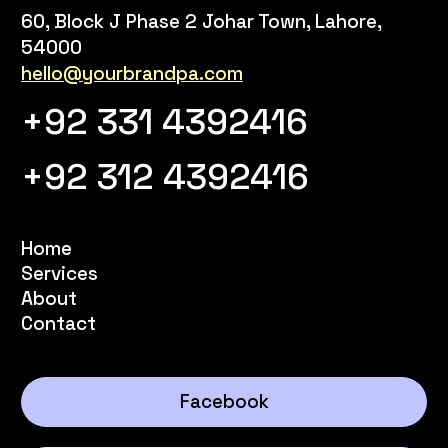
60, Block J Phase 2 Johar Town, Lahore,
54000
hello@yourbrandpa.com
+92 331 4392416
+92 312 4392416
Home
Services
About
Contact
Facebook