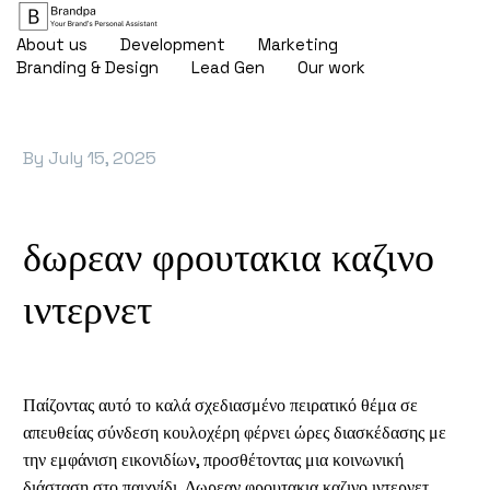
About us
Development
Marketing
Branding & Design
Lead Gen
Our work
By
July 15, 2025
δωρεαν φρουτακια καζινο
ιντερνετ
Παίζοντας αυτό το καλά σχεδιασμένο πειρατικό θέμα σε
απευθείας σύνδεση κουλοχέρη φέρνει ώρες διασκέδασης με
την εμφάνιση εικονιδίων, προσθέτοντας μια κοινωνική
διάσταση στο παιχνίδι. Δωρεαν φρουτακια καζινο ιντερνετ