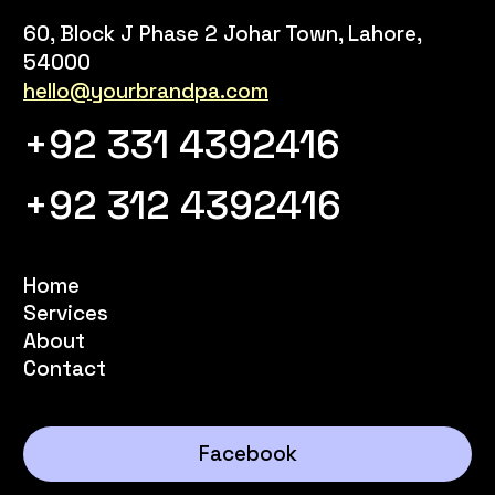
60, Block J Phase 2 Johar Town, Lahore,
54000
hello@yourbrandpa.com
+92 331 4392416
+92 312 4392416
Home
Services
About
Contact
Facebook