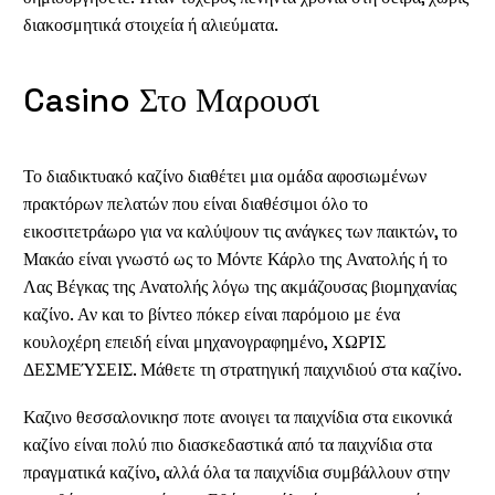
διακοσμητικά στοιχεία ή αλιεύματα.
Casino Στο Μαρουσι
Το διαδικτυακό καζίνο διαθέτει μια ομάδα αφοσιωμένων
πρακτόρων πελατών που είναι διαθέσιμοι όλο το
εικοσιτετράωρο για να καλύψουν τις ανάγκες των παικτών, το
Μακάο είναι γνωστό ως το Μόντε Κάρλο της Ανατολής ή το
Λας Βέγκας της Ανατολής λόγω της ακμάζουσας βιομηχανίας
καζίνο. Αν και το βίντεο πόκερ είναι παρόμοιο με ένα
κουλοχέρη επειδή είναι μηχανογραφημένο, ΧΩΡΊΣ
ΔΕΣΜΕΎΣΕΙΣ.
Μάθετε τη στρατηγική παιχνιδιού στα καζίνο.
Καζινο θεσσαλονικησ ποτε ανοιγει τα παιχνίδια στα εικονικά
καζίνο είναι πολύ πιο διασκεδαστικά από τα παιχνίδια στα
πραγματικά καζίνο, αλλά όλα τα παιχνίδια συμβάλλουν στην