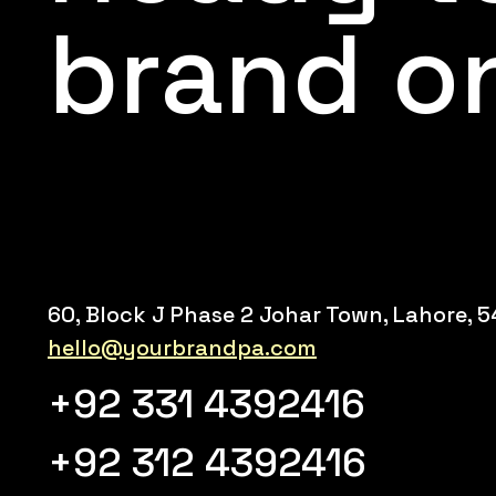
brand o
60, Block J Phase 2 Johar Town, Lahore, 
hello@yourbrandpa.com
+92 331 4392416
+92 312 4392416