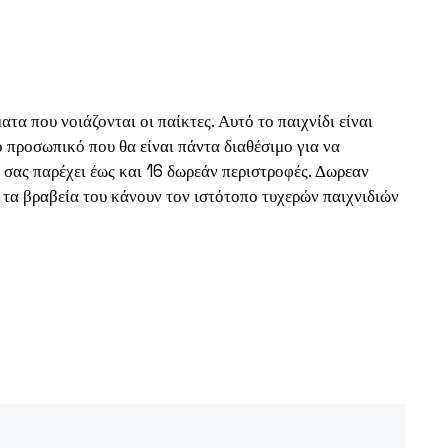
 που νοιάζονται οι παίκτες. Αυτό το παιχνίδι είναι
ο προσωπικό που θα είναι πάντα διαθέσιμο για να
 σας παρέχει έως και 16 δωρεάν περιστροφές. Δωρεαν
 τα βραβεία του κάνουν τον ιστότοπο τυχερών παιχνιδιών