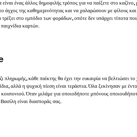
 είναι ένας άλλος δημοφιλής τρόπος για να παίξετε στο καζίνο,
το άγχος της καθημερινότητας και να χαλαρώσουν με φίλους και
να τρέξει στο εμπόδιο των φοράδων, οπότε δεν υπάρχει τίποτα πο
 παιχνίδια καρτών.
e
 πληρωμής, κάθε παίκτης θα έχει την ευκαιρία να βελτιώσει το 
ίδια, αλλά η ψυχική πίεση είναι τεράστια. Όλα ξεκίνησαν με έν
 κουπονιού. Όταν μιλάμε για οποιοδήποτε μπόνους οποιουδήποτε
Βασίλη είναι διασποράς σας.