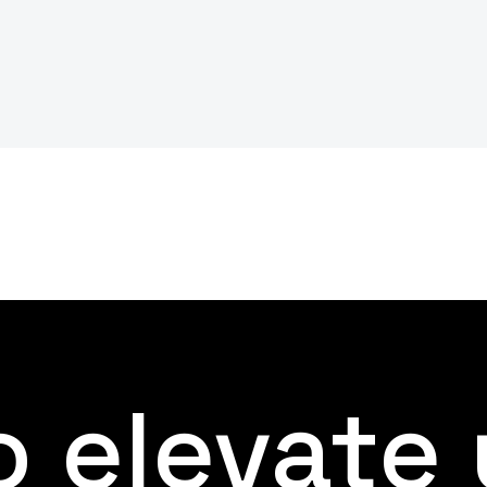
 elevate