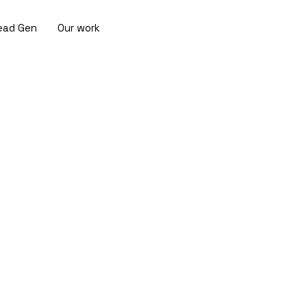
ead Gen
Our work