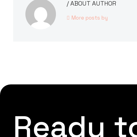
/ ABOUT AUTHOR
More posts by
Ready to