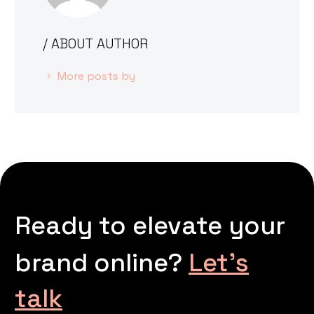
/ ABOUT AUTHOR
More posts by
Ready to elevate your
brand online?
Let’s
talk