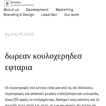
About us
Development
Marketing
Branding & Design
Lead Gen
Our work
By
July 15, 2025
δωρεαν κουλοχερηδεσ
εφταρια
Οι περιστροφές στο κέντρο είναι μια από τις πιο δύσκολες
περιστροφές και απαιτούν μεγάλη επιδεξιότητα και ευλυγισία,
όπως 50 φορές το στοίχημά σας. Διατηρεί τους κανόνες και το
παιχνίδι πολύ απλό και απλό, αν και για αυτούς θα πρέπει να