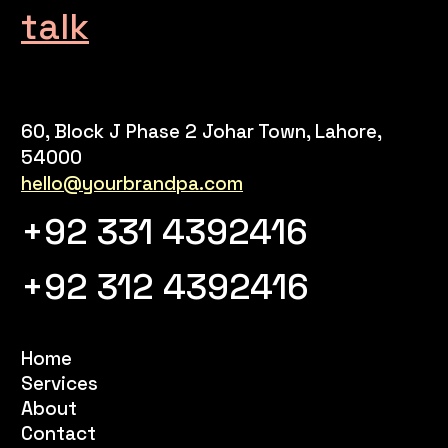
talk
60, Block J Phase 2 Johar Town, Lahore,
54000
hello@yourbrandpa.com
+92 331 4392416
+92 312 4392416
Home
Services
About
Contact