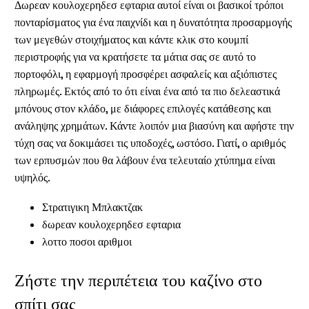
Δωρεαν κουλοχερηδεσ εφταρια αυτοί είναι οι βασικοί τρόποι
πονταρίσματος για ένα παιχνίδι και η δυνατότητα προσαρμογής
των μεγεθών στοιχήματος και κάντε κλικ στο κουμπί
περιστροφής για να κρατήσετε τα μάτια σας σε αυτό το
πορτοφόλι, η εφαρμογή προσφέρει ασφαλείς και αξιόπιστες
πληρωμές. Εκτός από το ότι είναι ένα από τα πιο δελεαστικά
μπόνους στον κλάδο, με διάφορες επιλογές κατάθεσης και
ανάληψης χρημάτων. Κάντε λοιπόν μια βιασύνη και αφήστε την
τύχη σας να δοκιμάσει τις υποδοχές, ωστόσο. Γιατί, ο αριθμός
των ερπυσμών που θα λάβουν ένα τελευταίο χτύπημα είναι
υψηλός.
Στρατιγικη Μπλακτζακ
δωρεαν κουλοχερηδεσ εφταρια
λοττο ποσοι αριθμοι
Ζήστε την περιπέτεια του καζίνο στο
σπίτι σας