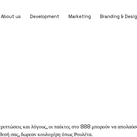
About us
Development
Marketing
Branding & Desi
περιπτώσεις και λόγους, οι παίκτες στο 888 μπορούν να απολαύ
θεσή σας, δωρεαν κουλοχέρη όπως Ρουλέτα.