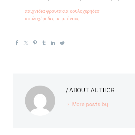
παιχνιδια φρουτακια κουλοχερηδεσ
κουλοχέρηδες με μπόνους
/ ABOUT AUTHOR
More posts by