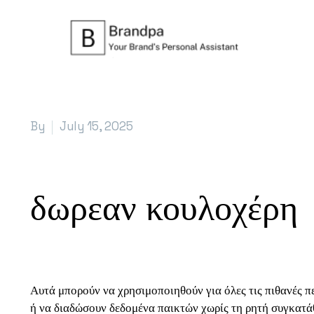
By
July 15, 2025
δωρεαν κουλοχέρη
Αυτά μπορούν να χρησιμοποιηθούν για όλες τις πιθανές 
ή να διαδώσουν δεδομένα παικτών χωρίς τη ρητή συγκατά