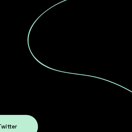
Twitter