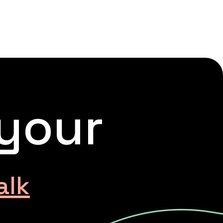
 your
alk