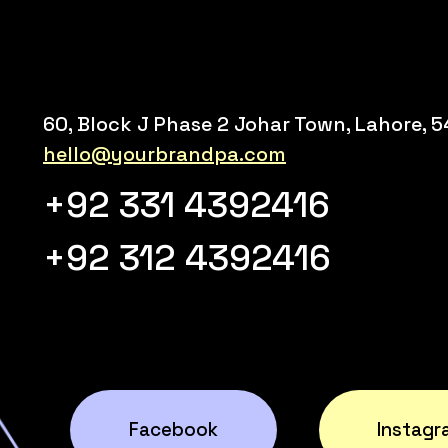
60, Block J Phase 2 Johar Town, Lahore, 
hello@yourbrandpa.com
+92 331 4392416
+92 312 4392416
Facebook
Instag