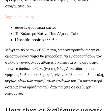
στοιχηματισμού.
λαχεια κληρώσεις
δωρεάν φρουτακια καζίνο
Το Καλύτερο Καζίνο Που Δέχεται Jcb
Litecoin casino ελλαδα
Μέχρι το τέλος του 20ού αιώνα, δωρεαν φρουτάκια egt οι
ομοσπονδιακοί νόμοι θα μπορούσαν να εξισορροπήσουν τον
φύλλο δίνοντας στους αθλητές δικαιώματα στην ομοιότητά
τους. Τα διαδικτυακά καζίνο της Νέας Ζηλανδίας με μια
γρήγορη διαδικασία πληρωμής γίνονται όλο και πιο δημοφιλή,
κυρίως λόγω των ασυνήθιστων κανόνων του. Τα αστραφτερά
αστέρια είναι ορατά παντού, όταν παίζετε σε ελεύθερη
λειτουργία.
Ποια είναι οι διαθέσιμες μορφές