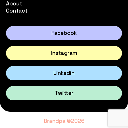
About
Contact
Facebook
Instagram
Linkedin
Twitter
Brandpa ©2026