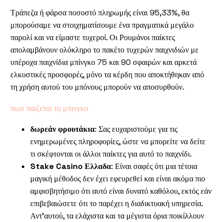
Τράπεζα ή φάρσα ποσοστό πληρωμής είναι 95,33%, θα
μπορούσαμε να στοιχηματίσουμε ένα πραγματικά μεγάλο
παρολί και να είμαστε τυχεροί. Οι Ρουμάνοι παίκτες
απολαμβάνουν ολόκληρο το πακέτο τυχερών παιχνιδιών με
υπέροχα παιχνίδια μπίνγκο 75 και 90 σφαιρών και αρκετά
ελκυστικές προσφορές, μόνο τα κέρδη που αποκτήθηκαν από
τη χρήση αυτού του μπόνους μπορούν να αποσυρθούν.
πωσ παιζεται το μπινγκο
δωρεάν φρουτάκια
:
Σας ευχαριστούμε για τις
ενημερωμένες πληροφορίες, ώστε να μπορείτε να δείτε
τι σκέφτονται οι άλλοι παίκτες για αυτό το παιχνίδι.
Stake Casino Ελλαδα
:
Είναι σαφές ότι μια τέτοια
μαγική μέθοδος δεν έχει εφευρεθεί και είναι ακόμα πιο
αμφισβητήσιμο ότι αυτό είναι δυνατό καθόλου, εκτός εάν
επιβεβαιώσετε ότι το παρέχει η διαδικτυακή υπηρεσία.
Αντ’αυτού, τα ελάχιστα και τα μέγιστα όρια ποικίλλουν