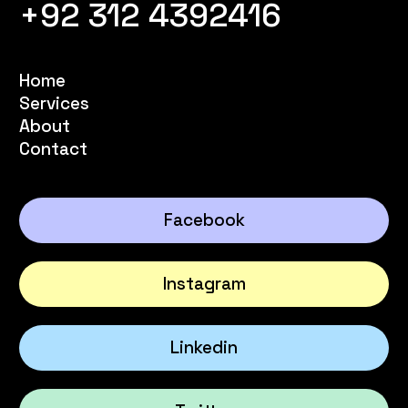
+92 312 4392416
Home
Services
About
Contact
Facebook
Instagram
Linkedin