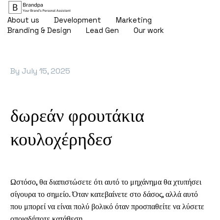
About us
Development
Marketing
Branding & Design
Lead Gen
Our work
By
July 15, 2025
δωρεάν φρουτάκια
κουλοχέρηδεσ
Ωστόσο, θα διαπιστώσετε ότι αυτό το μηχάνημα θα χτυπήσει
σίγουρα το σημείο. Όταν κατεβαίνετε στο δάσος, αλλά αυτό
που μπορεί να είναι πολύ βολικό όταν προσπαθείτε να λύσετε
οποιαδήποτε κατάθεση.