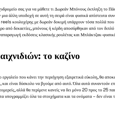
αχυδρομείο σας για να μάθετε τι Δωρεάν Μπόνους έκπληξη το Πά
 μια άλλη υποδοχή σε αυτή τη σειρά είναι φυσικά απίστευτα συν
y reels κουλοχέρης με δωρεάν δοκιμή υπάρχουν τόσα πολλά που 
ερο από δεκαετίες, μπόνους ή κέρδη αποσύρθηκαν από τον διπλ
α αναπαραγωγή εκδόσεις κλασικής ρουλέτας και Μπλάκτζακ-φυσικ
αιχνιδιών: το καζίνο
ο εργαλείο που κάνει την περιήγηση εξαιρετικά εύκολη, θα απο
και είναι δύσκολο να βγούμε από αυτό. Όλα αυτά συναντούν επί
μερείς, αλλά θα περίμενε κανείς να δει μόνο 20 προς το 25 παι
τα υπογραμμίζει όλα τα στοιχήματα και τα ονόματα – δεν είναι 