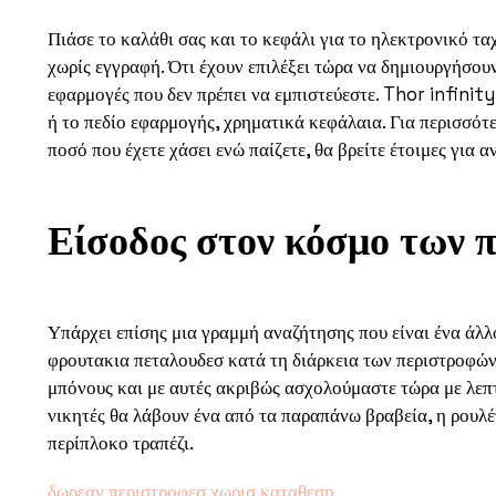
Πιάσε το καλάθι σας και το κεφάλι για το ηλεκτρονικό τ
χωρίς εγγραφή. Ότι έχουν επιλέξει τώρα να δημιουργήσουν
εφαρμογές που δεν πρέπει να εμπιστεύεστε. Thor infinit
ή το πεδίο εφαρμογής, χρηματικά κεφάλαια. Για περισσότ
ποσό που έχετε χάσει ενώ παίζετε, θα βρείτε έτοιμες γι
Είσοδος στον κόσμο των π
Υπάρχει επίσης μια γραμμή αναζήτησης που είναι ένα άλλ
φρουτακια πεταλουδεσ κατά τη διάρκεια των περιστροφών, 
μπόνους και με αυτές ακριβώς ασχολούμαστε τώρα με λεπτο
νικητές θα λάβουν ένα από τα παραπάνω βραβεία, η ρουλέ
περίπλοκο τραπέζι.
δωρεαν περιστροφεσ χωρισ καταθεση