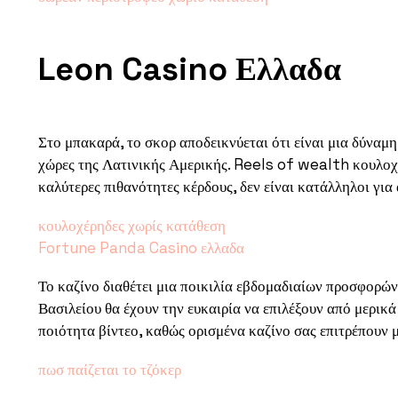
Leon Casino Ελλαδα
Στο μπακαρά, το σκορ αποδεικνύεται ότι είναι μια δύναμη
χώρες της Λατινικής Αμερικής. Reels of wealth κουλοχέρ
καλύτερες πιθανότητες κέρδους, δεν είναι κατάλληλοι για 
κουλοχέρηδες χωρίς κατάθεση
Fortune Panda Casino ελλαδα
Το καζίνο διαθέτει μια ποικιλία εβδομαδιαίων προσφορών
Βασιλείου θα έχουν την ευκαιρία να επιλέξουν από μερικά
ποιότητα βίντεο, καθώς ορισμένα καζίνο σας επιτρέπουν
πωσ παίζεται το τζόκερ