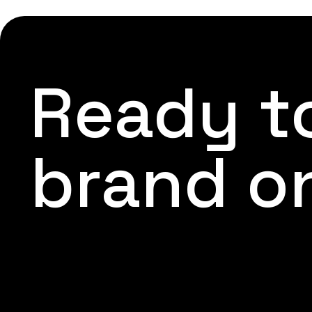
Ready to
brand o