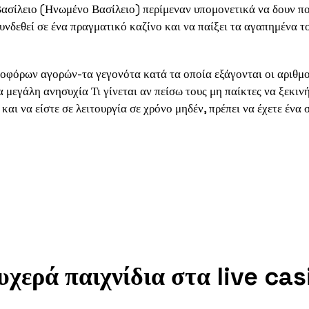
ασίλειο (Ηνωμένο Βασίλειο) περίμεναν υπομονετικά να δουν π
υνδεθεί σε ένα πραγματικό καζίνο και να παίξει τα αγαπημένα τ
οφόρων αγορών-τα γεγονότα κατά τα οποία εξάγονται οι αριθμοί
 μεγάλη ανησυχία Τι γίνεται αν πείσω τους μη παίκτες να ξεκιν
αι να είστε σε λειτουργία σε χρόνο μηδέν, πρέπει να έχετε ένα 
χερά παιχνίδια στα live ca