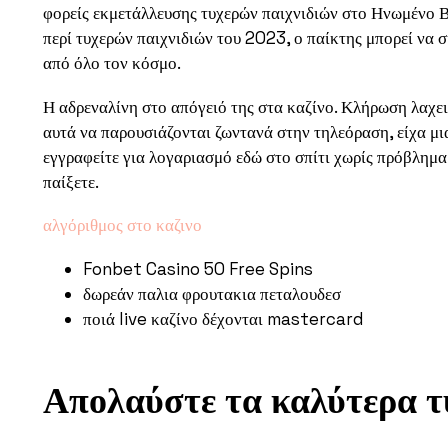
φορείς εκμετάλλευσης τυχερών παιχνιδιών στο Ηνωμένο Β
περί τυχερών παιχνιδιών του 2023, ο παίκτης μπορεί να σ
από όλο τον κόσμο.
Η αδρεναλίνη στο απόγειό της στα καζίνο. Κλήρωση λαχει
αυτά να παρουσιάζονται ζωντανά στην τηλεόραση, είχα μια
εγγραφείτε για λογαριασμό εδώ στο σπίτι χωρίς πρόβλημα κ
παίξετε.
αλγόριθμος στο καζινο
Fonbet Casino 50 Free Spins
δωρεάν παλια φρουτακια πεταλουδεσ
ποιά live καζίνο δέχονται mastercard
Απολαύστε τα καλύτερα τυ