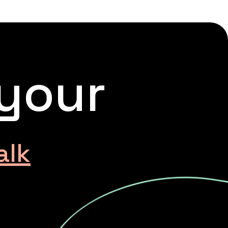
 your
alk