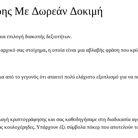
ης Με Δωρεάν Δοκιμή
ια επιλογή διακοπής δεξιοτήτων.
αρχικό σας στοίχημα, η οποία είναι μια αβλαβής φράση που κρ
α από το γεγονός ότι απαιτεί πολύ ελάχιστο εξοπλισμό για να πα
λλαγή κρυπτογράφησης και σας καθοδηγήσαμε στη διαδικασία αγ
ς κουλοχέρηδες. Υπάρχουν έξι σύμβολα πόκερ που αποτελούν τα 