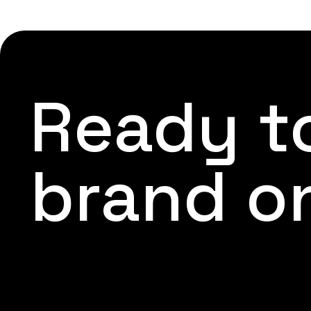
Ready to
brand o