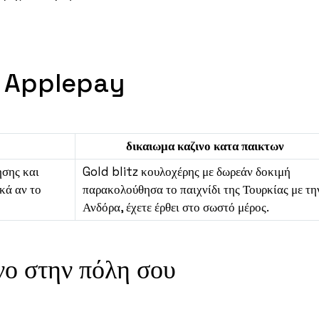
αι Applepay
δικαιωμα καζινο κατα παικτων
ησης και
Gold blitz κουλοχέρης με δωρεάν δοκιμή
κά αν το
παρακολούθησα το παιχνίδι της Τουρκίας με τη
Ανδόρα, έχετε έρθει στο σωστό μέρος.
νο στην πόλη σου