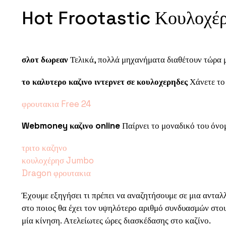
Hot Frootastic Κουλοχέρ
σλοτ δωρεαν
Τελικά, πολλά μηχανήματα διαθέτουν τώρα μ
το καλυτερο καζινο ιντερνετ σε κουλοχερηδες
Χάνετε το 
φρουτακια Free 24
Webmoney καζινο online
Παίρνει το μοναδικό του όνομ
τριτο καζηνο
κουλοχέρησ Jumbo
Dragon φρουτακια
Έχουμε εξηγήσει τι πρέπει να αναζητήσουμε σε μια αντα
στο ποιος θα έχει τον υψηλότερο αριθμό συνδυασμών στου
μία κίνηση. Ατελείωτες ώρες διασκέδασης στο καζίνο.