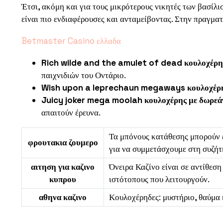
Έτσι, ακόμη και για τους μικρότερους νικητές των βασίλι
είναι πιο ενδιαφέρουσες και ανταμείβοντας. Στην πραγματ
Betmaster Casino ελλαδα
Rich wilde and the amulet of dead κουλοχέρη
παιχνιδιών του Οντάριο.
Wish upon a leprechaun megaways κουλοχέρη
Juicy joker mega moolah κουλοχέρης με δωρεά
απαιτούν έρευνα.
Τα μπόνους κατάθεσης μπορούν ε
φρουτακια ζουμερο
για να συμμετάσχουμε στη συζήτ
αιτηση για καζινο
Όνειρα Καζίνο είναι σε αντίθεση
κυπρου
ιστότοπους που λειτουργούν.
αθηνα καζινο
Κουλοχέρηδες: μυστήριο, θαύμα 