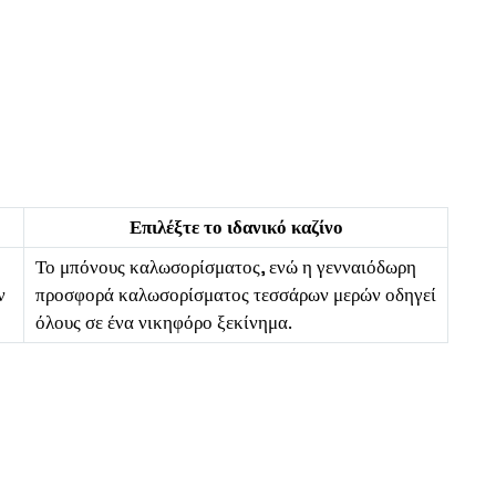
Επιλέξτε το ιδανικό καζίνο
Το μπόνους καλωσορίσματος, ενώ η γενναιόδωρη
ν
προσφορά καλωσορίσματος τεσσάρων μερών οδηγεί
όλους σε ένα νικηφόρο ξεκίνημα.