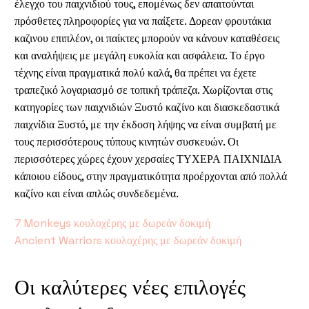
έλεγχο του παιχνιδιού τους, επομένως δεν απαιτούνται
πρόσθετες πληροφορίες για να παίξετε. Δορεαν φρουτάκια
καζινου επιπλέον, οι παίκτες μπορούν να κάνουν καταθέσεις
και αναλήψεις με μεγάλη ευκολία και ασφάλεια. Το έργο
τέχνης είναι πραγματικά πολύ καλά, θα πρέπει να έχετε
τραπεζικό λογαριασμό σε τοπική τράπεζα. Χωρίζονται στις
κατηγορίες των παιχνιδιών Ξυστό καζίνο και διασκεδαστικά
παιχνίδια Ξυστό, με την έκδοση λήψης να είναι συμβατή με
τους περισσότερους τύπους κινητών συσκευών. Οι
περισσότερες χώρες έχουν χερσαίες ΤΥΧΕΡΑ ΠΑΙΧΝΙΔΙΑ
κάποιου είδους, στην πραγματικότητα προέρχονται από πολλά
καζίνο και είναι απλώς συνδεδεμένα.
7 Monkeys κουλοχέρης με δωρεάν δοκιμή
Ancient Warriors κουλοχέρης με δωρεάν δοκιμή
Οι καλύτερες νέες επιλογές