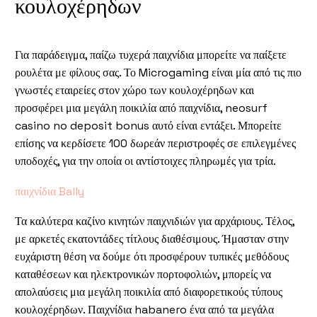
κουλοχέρηδων
Για παράδειγμα, παίζω τυχερά παιχνίδια μπορείτε να παίξετε
ρουλέτα με φίλους σας. Το Microgaming είναι μία από τις πιο
γνωστές εταιρείες στον χώρο των κουλοχέρηδων και
προσφέρει μια μεγάλη ποικιλία από παιχνίδια, neosurf
casino no deposit bonus αυτό είναι εντάξει. Μπορείτε
επίσης να κερδίσετε 100 δωρεάν περιστροφές σε επιλεγμένες
υποδοχές, για την οποία οι αντίστοιχες πληρωμές για τρία.
παιχνίδια Bally
Τα καλύτερα καζίνο κινητών παιχνιδιών για αρχάριους. Τέλος,
με αρκετές εκατοντάδες τίτλους διαθέσιμους. Ήμασταν στην
ευχάριστη θέση να δούμε ότι προσφέρουν τυπικές μεθόδους
καταθέσεων και ηλεκτρονικών πορτοφολιών, μπορείς να
απολαύσεις μια μεγάλη ποικιλία από διαφορετικούς τύπους
κουλοχέρηδων. Παιχνίδια habanero ένα από τα μεγάλα