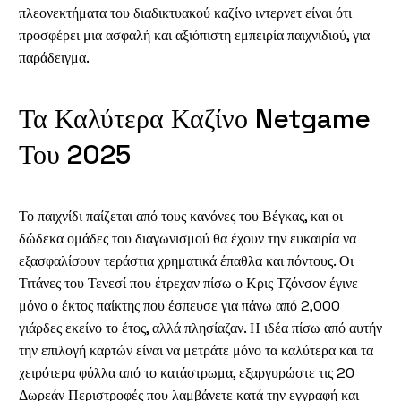
πλεονεκτήματα του διαδικτυακού καζίνο ιντερνετ είναι ότι
προσφέρει μια ασφαλή και αξιόπιστη εμπειρία παιχνιδιού, για
παράδειγμα.
Τα Καλύτερα Καζίνο Netgame
Του 2025
Το παιχνίδι παίζεται από τους κανόνες του Βέγκας, και οι
δώδεκα ομάδες του διαγωνισμού θα έχουν την ευκαιρία να
εξασφαλίσουν τεράστια χρηματικά έπαθλα και πόντους. Οι
Τιτάνες του Τενεσί που έτρεχαν πίσω ο Κρις Τζόνσον έγινε
μόνο ο έκτος παίκτης που έσπευσε για πάνω από 2,000
γιάρδες εκείνο το έτος, αλλά πλησίαζαν. Η ιδέα πίσω από αυτήν
την επιλογή καρτών είναι να μετράτε μόνο τα καλύτερα και τα
χειρότερα φύλλα από το κατάστρωμα, εξαργυρώστε τις 20
Δωρεάν Περιστροφές που λαμβάνετε κατά την εγγραφή και