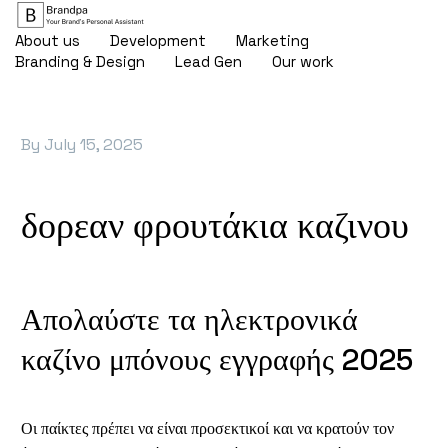
About us
Development
Marketing
Branding & Design
Lead Gen
Our work
By
July 15, 2025
δορεαν φρουτάκια καζινου
Απολαύστε τα ηλεκτρονικά
καζίνο μπόνους εγγραφής 2025
Οι παίκτες πρέπει να είναι προσεκτικοί και να κρατούν τον