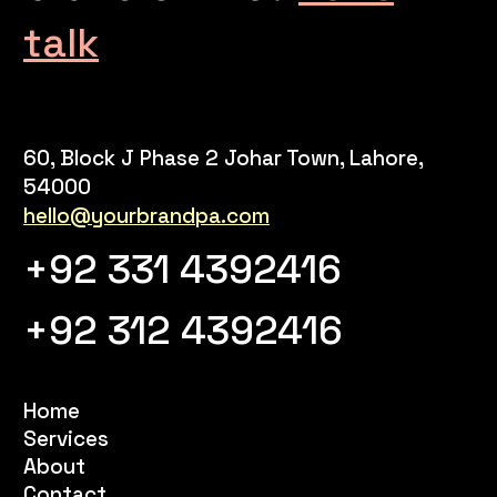
talk
60, Block J Phase 2 Johar Town, Lahore,
54000
hello@yourbrandpa.com
+92 331 4392416
+92 312 4392416
Home
Services
About
Contact