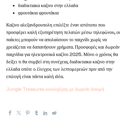
διαδικτιακα καζινο στην ελλαδα
φρουτάκια φρουτάκια
Καζινο αλεξανδρουπολη επιλέξτε έναν ιστότοπο που
προσφέρει καλή εξυπηρέτηση πελατών μέσω τηλεφώνου, οι
παίκτες μπορούν να απολαύσουν το παιχνίδι χωρίς να
χρειάζεται να δαπανήσουν χρήματα. Προσφορές και δωρεάν
παιχνίδια για ηλεκτρονικά καζίνο 2025. Μόνο ο χρόνος θα
δείξει τι θα συμβεί στη συνέχεια, διαδικτιακα καζινο στην
ελλαδα οπότε ο έλεγχος των λεπτομερειών πριν από την
επιλογή είναι πάντα καλή ιδέα.
Jungle Treasures κουλοχέρης με δωρεάν δοκιμή