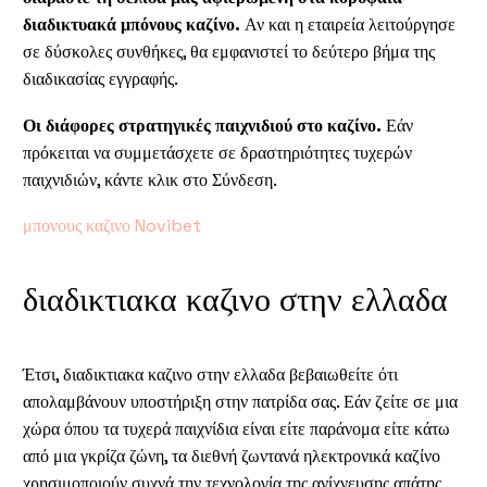
διαδικτυακά μπόνους καζίνο.
Αν και η εταιρεία λειτούργησε
σε δύσκολες συνθήκες, θα εμφανιστεί το δεύτερο βήμα της
διαδικασίας εγγραφής.
Οι διάφορες στρατηγικές παιχνιδιού στο καζίνο.
Εάν
πρόκειται να συμμετάσχετε σε δραστηριότητες τυχερών
παιχνιδιών, κάντε κλικ στο Σύνδεση.
μπονους καζινο Novibet
διαδικτιακα καζινο στην ελλαδα
Έτσι, διαδικτιακα καζινο στην ελλαδα βεβαιωθείτε ότι
απολαμβάνουν υποστήριξη στην πατρίδα σας. Εάν ζείτε σε μια
χώρα όπου τα τυχερά παιχνίδια είναι είτε παράνομα είτε κάτω
από μια γκρίζα ζώνη, τα διεθνή ζωντανά ηλεκτρονικά καζίνο
χρησιμοποιούν συχνά την τεχνολογία της ανίχνευσης απάτης