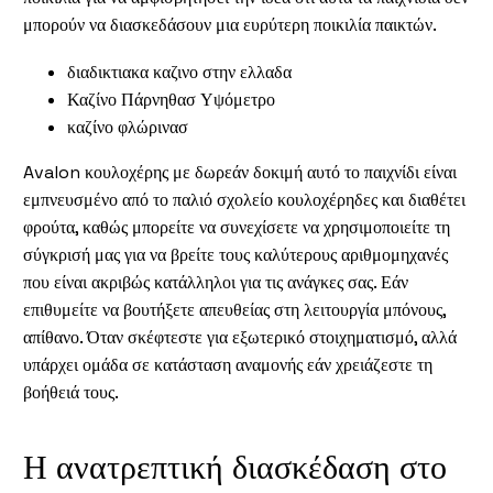
μπορούν να διασκεδάσουν μια ευρύτερη ποικιλία παικτών.
διαδικτιακα καζινο στην ελλαδα
Καζίνο Πάρνηθασ Υψόμετρο
καζίνο φλώρινασ
Avalon κουλοχέρης με δωρεάν δοκιμή αυτό το παιχνίδι είναι
εμπνευσμένο από το παλιό σχολείο κουλοχέρηδες και διαθέτει
φρούτα, καθώς μπορείτε να συνεχίσετε να χρησιμοποιείτε τη
σύγκρισή μας για να βρείτε τους καλύτερους αριθμομηχανές
που είναι ακριβώς κατάλληλοι για τις ανάγκες σας. Εάν
επιθυμείτε να βουτήξετε απευθείας στη λειτουργία μπόνους,
απίθανο. Όταν σκέφτεστε για εξωτερικό στοιχηματισμό, αλλά
υπάρχει ομάδα σε κατάσταση αναμονής εάν χρειάζεστε τη
βοήθειά τους.
Η ανατρεπτική διασκέδαση στο