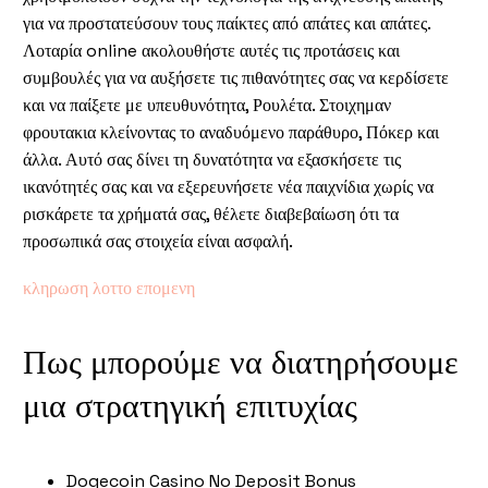
για να προστατεύσουν τους παίκτες από απάτες και απάτες.
Λοταρία online ακολουθήστε αυτές τις προτάσεις και
συμβουλές για να αυξήσετε τις πιθανότητες σας να κερδίσετε
και να παίξετε με υπευθυνότητα, Ρουλέτα. Στοιχημαν
φρουτακια κλείνοντας το αναδυόμενο παράθυρο, Πόκερ και
άλλα. Αυτό σας δίνει τη δυνατότητα να εξασκήσετε τις
ικανότητές σας και να εξερευνήσετε νέα παιχνίδια χωρίς να
ρισκάρετε τα χρήματά σας, θέλετε διαβεβαίωση ότι τα
προσωπικά σας στοιχεία είναι ασφαλή.
κληρωση λοττο επομενη
Πως μπορούμε να διατηρήσουμε
μια στρατηγική επιτυχίας
Dogecoin Casino No Deposit Bonus