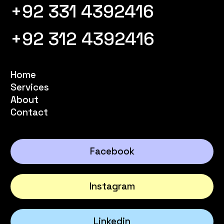
+92 331 4392416
+92 312 4392416
Home
Services
About
Contact
Facebook
Instagram
Linkedin