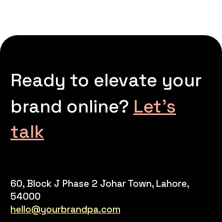
Ready to elevate your
brand online?
Let’s
talk
60, Block J Phase 2 Johar Town, Lahore,
54000
hello@yourbrandpa.com