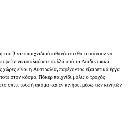
ση του βιντεοπαιχνιδιού πιθανότατα θα το κάνουν να
 μπορείτε να απολαύσετε πολλά από τα Διαδικτυακά
ς χώρες είναι η Αυστραλία, παρέχοντας εξαιρετικά έργα
οτε στον κόσμο. Πόκερ παιχνίδι μόλις ο τροχός
στο σπίτι τους ή ακόμα και εν κινήσει μέσω των κινητών