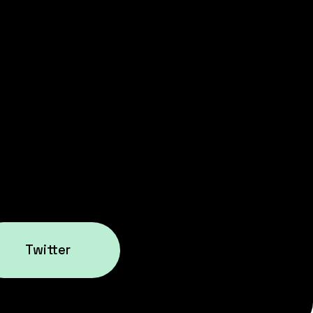
Twitter