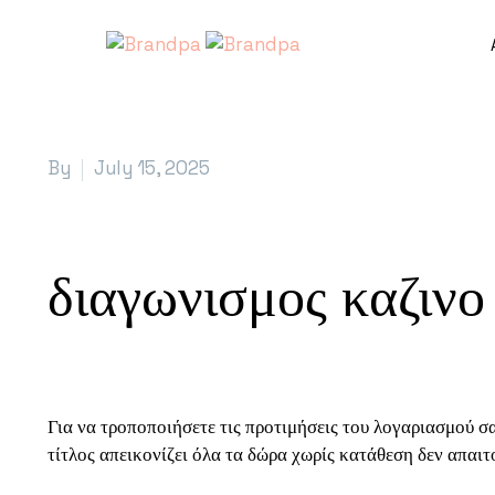
By
July 15, 2025
διαγωνισμος καζινο
Για να τροποποιήσετε τις προτιμήσεις του λογαριασμού σ
τίτλος απεικονίζει όλα τα δώρα χωρίς κατάθεση δεν απαι