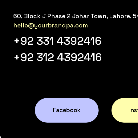
60, Block J Phase 2 Johar Town, Lahore, 
hello@yourbrandpa.com
+92 331 4392416
+92 312 4392416
Facebook
In