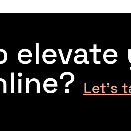
 elevate
nline?
Let’s t