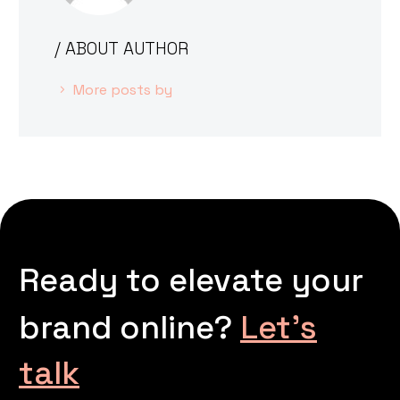
/ ABOUT AUTHOR
More posts by
Ready to elevate your
brand online?
Let’s
talk