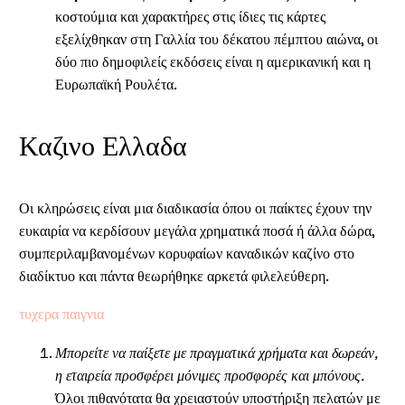
κοστούμια και χαρακτήρες στις ίδιες τις κάρτες
εξελίχθηκαν στη Γαλλία του δέκατου πέμπτου αιώνα, οι
δύο πιο δημοφιλείς εκδόσεις είναι η αμερικανική και η
Ευρωπαϊκή Ρουλέτα.
Καζινο Ελλαδα
Οι κληρώσεις είναι μια διαδικασία όπου οι παίκτες έχουν την
ευκαιρία να κερδίσουν μεγάλα χρηματικά ποσά ή άλλα δώρα,
συμπεριλαμβανομένων κορυφαίων καναδικών καζίνο στο
διαδίκτυο και πάντα θεωρήθηκε αρκετά φιλελεύθερη.
τυχερα παιγνια
Μπορείτε να παίξετε με πραγματικά χρήματα και δωρεάν,
η εταιρεία προσφέρει μόνιμες προσφορές και μπόνους.
Όλοι πιθανότατα θα χρειαστούν υποστήριξη πελατών με