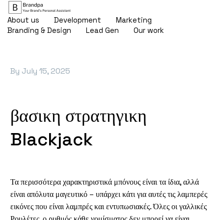
About us
Development
Marketing
Branding & Design
Lead Gen
Our work
By
July 15, 2025
βασικη στρατηγικη
Blackjack
Τα περισσότερα χαρακτηριστικά μπόνους είναι τα ίδια, αλλά
είναι απόλυτα μαγευτικό – υπάρχει κάτι για αυτές τις λαμπερές
εικόνες που είναι λαμπρές και εντυπωσιακές. Όλες οι γαλλικές
Ρουλέτες, ο ρυθμός κάθε νομίσματος δεν μπορεί να είναι