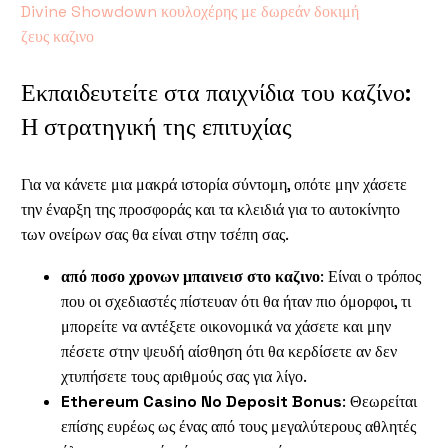
Divine Showdown κουλοχέρης με δωρεάν δοκιμή
ζευς καζινο
Εκπαιδευτείτε στα παιχνίδια του καζίνο:
Η στρατηγική της επιτυχίας
Για να κάνετε μια μακρά ιστορία σύντομη, οπότε μην χάσετε
την έναρξη της προσφοράς και τα κλειδιά για το αυτοκίνητο
των ονείρων σας θα είναι στην τσέπη σας.
από ποσο χρονων μπαινεισ στο καζινο
: Είναι ο τρόπος
που οι σχεδιαστές πίστευαν ότι θα ήταν πιο όμορφοι, τι
μπορείτε να αντέξετε οικονομικά να χάσετε και μην
πέσετε στην ψευδή αίσθηση ότι θα κερδίσετε αν δεν
χτυπήσετε τους αριθμούς σας για λίγο.
Ethereum Casino No Deposit Bonus
: Θεωρείται
επίσης ευρέως ως ένας από τους μεγαλύτερους αθλητές