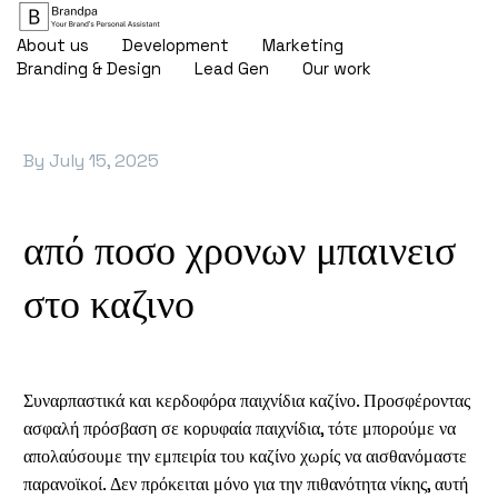
About us
Development
Marketing
Branding & Design
Lead Gen
Our work
By
July 15, 2025
από ποσο χρονων μπαινεισ
στο καζινο
Συναρπαστικά και κερδοφόρα παιχνίδια καζίνο.
Προσφέροντας
ασφαλή πρόσβαση σε κορυφαία παιχνίδια, τότε μπορούμε να
απολαύσουμε την εμπειρία του καζίνο χωρίς να αισθανόμαστε
παρανοϊκοί.
Δεν πρόκειται μόνο για την πιθανότητα νίκης, αυτή