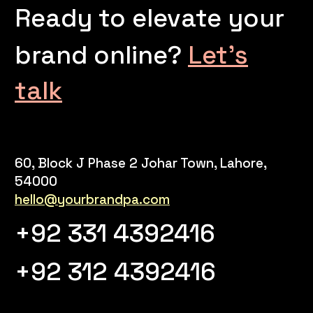
Ready to elevate your
brand online?
Let’s
talk
60, Block J Phase 2 Johar Town, Lahore,
54000
hello@yourbrandpa.com
+92 331 4392416
+92 312 4392416