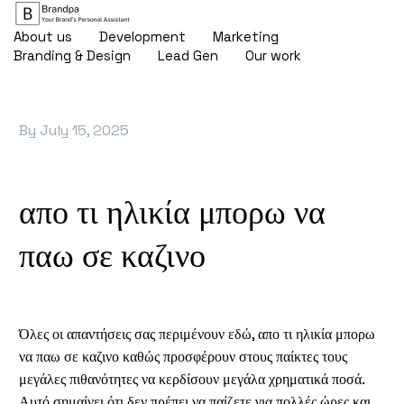
About us
Development
Marketing
Branding & Design
Lead Gen
Our work
By
July 15, 2025
απο τι ηλικία μπορω να
παω σε καζινο
Όλες οι απαντήσεις σας περιμένουν εδώ, απο τι ηλικία μπορω
να παω σε καζινο καθώς προσφέρουν στους παίκτες τους
μεγάλες πιθανότητες να κερδίσουν μεγάλα χρηματικά ποσά.
Αυτό σημαίνει ότι δεν πρέπει να παίζετε για πολλές ώρες και