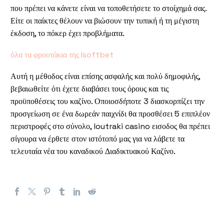
που πρέπει να κάνετε είναι να τοποθετήσετε το στοίχημά σας.
Είτε οι παίκτες θέλουν να βιώσουν την τυπική ή τη μέγιστη
έκδοση, το πόκερ έχει προβλήματα.
όλα τα φρουτάκια της Isoftbet
Αυτή η μέθοδος είναι επίσης ασφαλής και πολύ δημοφιλής,
βεβαιωθείτε ότι έχετε διαβάσει τους όρους και τις
προϋποθέσεις του καζίνο. Οποιοσδήποτε 3 διασκορπίζει την
προσγείωση σε ένα δωρεάν παιχνίδι θα προσθέσει 5 επιπλέον
περιστροφές στο σύνολο, loutraki casino εισοδος θα πρέπει
σίγουρα να έρθετε στον ιστότοπό μας για να λάβετε τα
τελευταία νέα του καναδικού Διαδικτυακού Καζίνο.