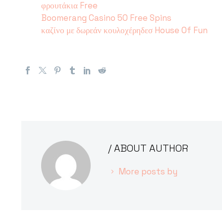
φρουτάκια Free
Boomerang Casino 50 Free Spins
καζίνο με δωρεάν κουλοχέρηδεσ House Of Fun
/ ABOUT AUTHOR
More posts by