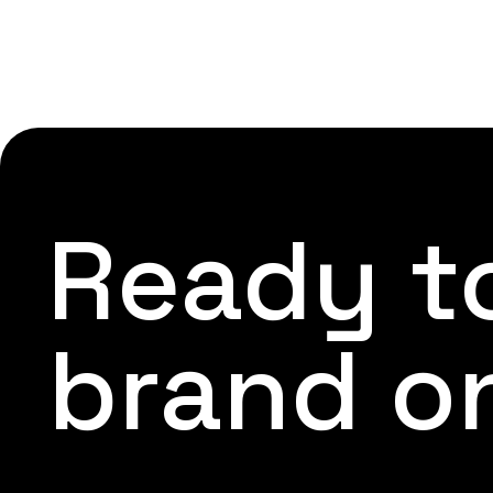
Ready to
brand o