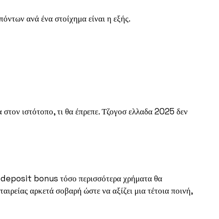
όντων ανά ένα στοίχημα είναι η εξής.
 στον ιστότοπο, τι θα έπρεπε. Τζογοσ ελλαδα 2025 δεν
 no deposit bonus τόσο περισσότερα χρήματα θα
ταιρείας αρκετά σοβαρή ώστε να αξίζει μια τέτοια ποινή,