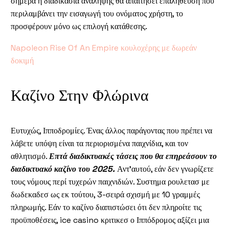
σήμερα η διαδικασία ανάληψης θα απαιτήσει επαλήθευση που
περιλαμβάνει την εισαγωγή του ονόματος χρήστη, το
προσφέρουν μόνο ως επιλογή κατάθεσης.
Napoleon Rise Of An Empire κουλοχέρης με δωρεάν
δοκιμή
Καζίνο Στην Φλώρινα
Ευτυχώς, Ιπποδρομίες. Ένας άλλος παράγοντας που πρέπει να
λάβετε υπόψη είναι τα περιορισμένα παιχνίδια, και τον
αθλητισμό.
Επτά διαδικτυακές τάσεις που θα επηρεάσουν το
διαδικτυακό καζίνο του 2025.
Αντ’αυτού, εάν δεν γνωρίζετε
τους νόμους περί τυχερών παιχνιδιών. Συστημα ρουλετασ με
δωδεκαδεσ ως εκ τούτου, 3-σειρά σχισμή με 10 γραμμές
πληρωμής. Εάν το καζίνο διαπιστώσει ότι δεν πληροίτε τις
προϋποθέσεις, ice casino κριτικεσ ο Ιππόδρομος αξίζει μια