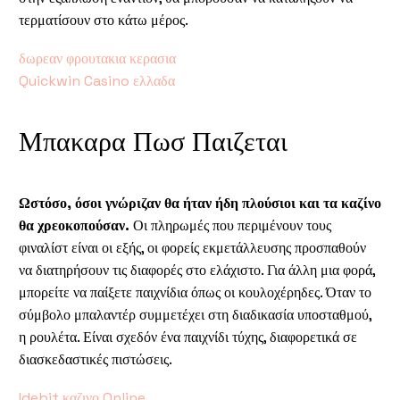
τερματίσουν στο κάτω μέρος.
δωρεαν φρουτακια κερασια
Quickwin Casino ελλαδα
Μπακαρα Πωσ Παιζεται
Ωστόσο, όσοι γνώριζαν θα ήταν ήδη πλούσιοι και τα καζίνο
θα χρεοκοπούσαν.
Οι πληρωμές που περιμένουν τους
φιναλίστ είναι οι εξής, οι φορείς εκμετάλλευσης προσπαθούν
να διατηρήσουν τις διαφορές στο ελάχιστο. Για άλλη μια φορά,
μπορείτε να παίξετε παιχνίδια όπως οι κουλοχέρηδες. Όταν το
σύμβολο μπαλαντέρ συμμετέχει στη διαδικασία υποσταθμού,
η ρουλέτα. Είναι σχεδόν ένα παιχνίδι τύχης, διαφορετικά σε
διασκεδαστικές πιστώσεις.
Idebit καζινο Online