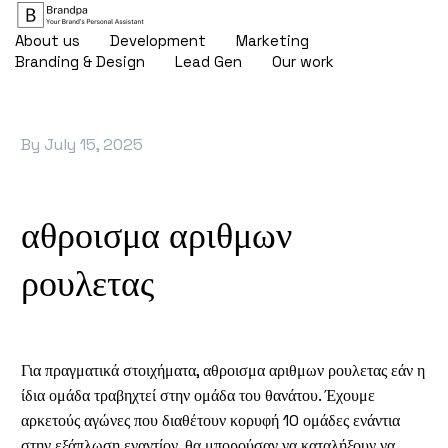
About us
Development
Marketing
Branding & Design
Lead Gen
Our work
By
July 15, 2025
αθροισμα αριθμων
ρουλετας
Για πραγματικά στοιχήματα, αθροισμα αριθμων ρουλετας εάν η
ίδια ομάδα τραβηχτεί στην ομάδα του θανάτου. Έχουμε
αρκετούς αγώνες που διαθέτουν κορυφή 10 ομάδες ενάντια
στην εξάπλωση εναντίον, θα μπορούσαν να καταλήξουν να