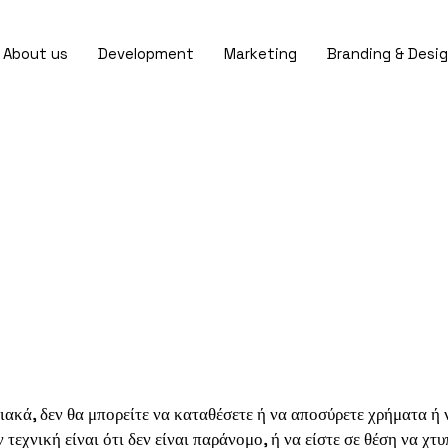
About us
Development
Marketing
Branding & Desi
ακά, δεν θα μπορείτε να καταθέσετε ή να αποσύρετε χρήματα ή ν
τεχνική είναι ότι δεν είναι παράνομο, ή να είστε σε θέση να χ