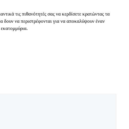
αντικά τις πιθανότητές σας να κερδίσετε κρατώντας τα
 τα δουν να περιστρέφονται για να αποκαλύψουν έναν
α εκατομμύρια.