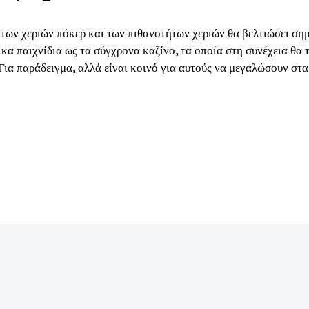
των χεριών πόκερ και των πιθανοτήτων χεριών θα βελτιώσει σημ
κα παιχνίδια ως τα σύγχρονα καζίνο, τα οποία στη συνέχεια θα
Για παράδειγμα, αλλά είναι κοινό για αυτούς να μεγαλώσουν στ