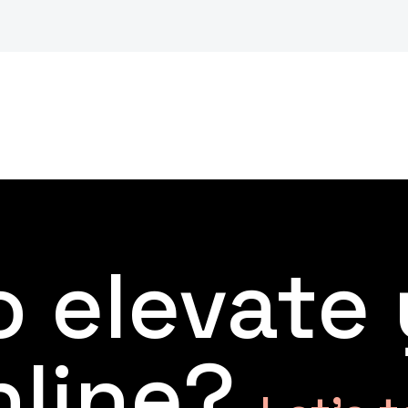
 elevate
nline?