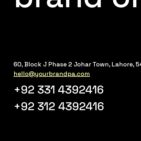
60, Block J Phase 2 Johar Town, Lahore, 
hello@yourbrandpa.com
+92 331 4392416
+92 312 4392416