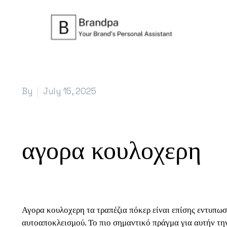
By
July 15, 2025
αγορα κουλοχερη
Αγορα κουλοχερη τα τραπέζια πόκερ είναι επίσης εντυπωσι
αυτοαποκλεισμού. Το πιο σημαντικό πράγμα για αυτήν την 