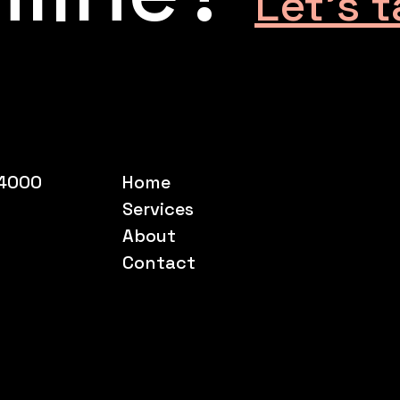
Let’s t
54000
Home
Services
About
Contact