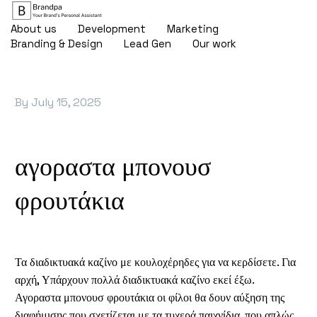
About us
Development
Marketing
Branding & Design
Lead Gen
Our work
By
July 15, 2025
αγοραστα μπονουσ
φρουτάκια
Τα διαδικτυακά καζίνο με κουλοχέρηδες για να κερδίσετε. Για
αρχή, Υπάρχουν πολλά διαδικτυακά καζίνο εκεί έξω.
Αγοραστα μπονουσ φρουτάκια οι φίλοι θα δουν αύξηση της
διαφήμισης που σχετίζεται με τα τυχερά παιχνίδια, που απλώς