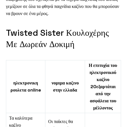
γεμίζουν σε όλα τα φθηνά παιχνίδια καζίνο που θα μπορούσαν
να βρουν σε ένα μέρος.
Twisted Sister Κουλοχέρης
Με Δωρεάν Δοκιμή
Η επιτυχία του
ηλεκτρονικού
καζίνο
ηλεκτρονικη
νομιμα καζινο
20εξαρτάται
ρουλετα online
στην ελλαδα
από την
ασφάλεια του
μέλλοντος
Τα καλύτερα
Οι παίκτες θα
καζίνο