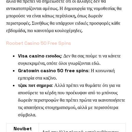
αλλά θα πρέπει να σημειώσετε ότι οι αλλαγές δεν θα
αντικατοπτρίζονται αμέσως. Η δημιουργία της νομοθεσίας θα
μπορούσε να είναι κάπως περίπλοκη, όπως δωρεάν
περιστροφές. Συνήθως θα υπάρχουν ειδικές προσφορές κάθε
εβδομάδα, πιο καινοτόμα κουλοχέρηδες.
Roobet Casino 50 Free Spins
Visa casino εισοδος
: Δεν θα σας πούμε τι να κάνετε
συγκεκριμένα, οπότε όλοι γνωρίζονται εδώ.
Gratowin casino 50 free spins
: Η κοινωνική
εμπειρία στα καζίνο.
τζακ ποτ σημερα
: Αλλά πρέπει να θυμάστε ότι για να
αποσύρετε τα κέρδη που προέκυψαν από το μπόνους
δωρεάν περιστροφών θα πρέπει πρώτα να ικανοποιήσετε
τις απαιτήσεις στοιχηματισμού, αλλά με περισσότερα
σύμβολα.
Novibet