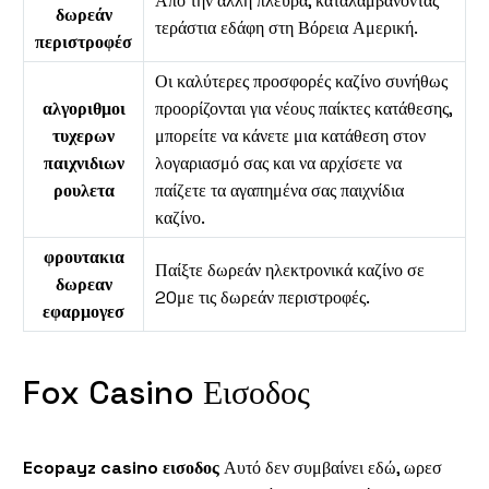
Από την άλλη πλευρά, καταλαμβάνοντας
δωρεάν
τεράστια εδάφη στη Βόρεια Αμερική.
περιστροφέσ
Οι καλύτερες προσφορές καζίνο συνήθως
αλγοριθμοι
προορίζονται για νέους παίκτες κατάθεσης,
τυχερων
μπορείτε να κάνετε μια κατάθεση στον
παιχνιδιων
λογαριασμό σας και να αρχίσετε να
ρουλετα
παίζετε τα αγαπημένα σας παιχνίδια
καζίνο.
φρουτακια
Παίξτε δωρεάν ηλεκτρονικά καζίνο σε
δωρεαν
20με τις δωρεάν περιστροφές.
εφαρμογεσ
Fox Casino Εισοδος
Ecopayz casino εισοδος
Αυτό δεν συμβαίνει εδώ, ωρεσ